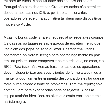
milhões de euros. A popularidade dos casinos online em
Portugal não para de crescer. Ora, estes dados não permitem
descurar aos casinos iOS, e, por isso, a maioria dos
operadores oferece uma app nativa também para dispositivos
móveis da Apple.
A casino bonus code is rarely required at sweepstakes casinos
Os casinos portugueses são espaços de entretenimento que
vão além dos jogos de sorte ou azar. Desta forma, vários
operadores obtiveram licença para operar legalmente no país,
emitida pela entidade competente na matéria, que, no caso, é o
SRIJ. Para isso, há diversas ferramentas que os operadores
devem disponibilizar aos seus clientes de forma a ajudá-los a
manter o jogo num entretenimento descontraído e evitar que se
torne numa adição e fonte de problemas. Têm má reputação e
contribuíram para experiências nada desejáveis. A nossa
equipa também identificou os sites que estão constantemente
na lista negra.