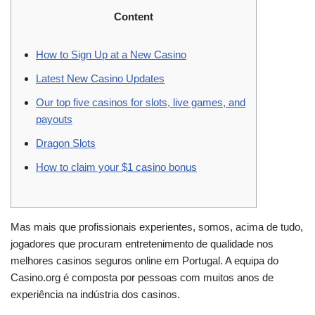
Content
How to Sign Up at a New Casino
Latest New Casino Updates
Our top five casinos for slots, live games, and
payouts
Dragon Slots
How to claim your $1 casino bonus
Mas mais que profissionais experientes, somos, acima de tudo,
jogadores que procuram entretenimento de qualidade nos
melhores casinos seguros online em Portugal. A equipa do
Casino.org é composta por pessoas com muitos anos de
experiência na indústria dos casinos.