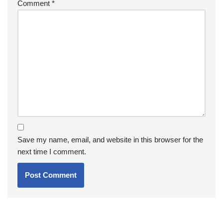
Comment
*
Save my name, email, and website in this browser for the
next time I comment.