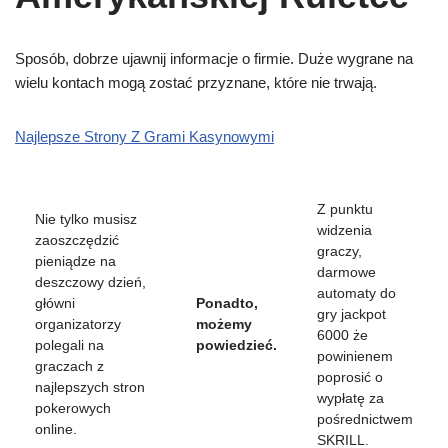
Sposób, dobrze ujawnij informacje o firmie. Duże wygrane na
wielu kontach mogą zostać przyznane, które nie trwają.
Najlepsze Strony Z Grami Kasynowymi
Z punktu
Nie tylko musisz
widzenia
zaoszczędzić
graczy,
pieniądze na
darmowe
deszczowy dzień,
automaty do
główni
Ponadto,
gry jackpot
organizatorzy
możemy
6000 że
polegali na
powiedzieć.
powinienem
graczach z
poprosić o
najlepszych stron
wypłatę za
pokerowych
pośrednictwem
online.
SKRILL.