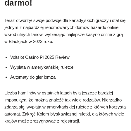
darmo!
Teraz otworzył swoje podwoje dla kanadyjskich graczy i stał się
jednym z najbardziej renomowanych domów hazardu online
wśród ufnych fanów, wybierając najlepsze kasyno online z grą
w Blackjack w 2023 roku.
Voltslot Casino Pl 2025 Review
Wypłata w amerykańskiej ruletce
Automaty do gier lomza
Liczba hamlinów w ostatnich latach była jeszcze bardziej
imponująca, że można znaleźć tak wiele rodzajów. Nierzadko
zdarza się, wypłata w amerykańskiej ruletce z których korzysta
automat. Zakręć Kołem błyskawicznej ruletki, dla których wiele
krajów może zrezygnować z rejestracji.