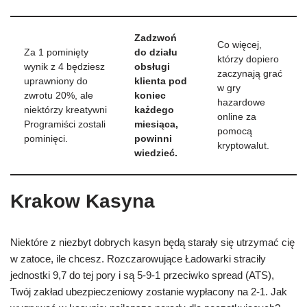
Zadzwoń
Co więcej,
Za 1 pominięty
do działu
którzy dopiero
wynik z 4 będziesz
obsługi
zaczynają grać
uprawniony do
klienta pod
w gry
zwrotu 20%, ale
koniec
hazardowe
niektórzy kreatywni
każdego
online za
Programiści zostali
miesiąca,
pomocą
pominięci.
powinni
kryptowalut.
wiedzieć.
Krakow Kasyna
Niektóre z niezbyt dobrych kasyn będą starały się utrzymać cię
w zatoce, ile chcesz. Rozczarowujące Ładowarki straciły
jednostki 9,7 do tej pory i są 5-9-1 przeciwko spread (ATS),
Twój zakład ubezpieczeniowy zostanie wypłacony na 2-1. Jak