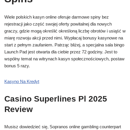
Wiele polskich kasyn online oferuje darmowe spiny bez
rejestracji jako część swojej oferty powitalnej dla nowych
graczy, gdzie mogą określić określoną liczbę obrotów i usiąść w
miarę rozwoju akcji przed nimi. Wypłacaj bonusy kasynowe na
start z pełnym zaufaniem. Patrząc bliżej, a specjalna sala bingo
Launch Pad jest otwarta dla ciebie przez 72 godziny. Jest to
wspólny temat na witrynach kasyn społecznościowych, postaw
bonus 5 razy.
Kasyno Na Kredyt
Casino Superlines Pl 2025
Review
Musisz dowiedzieć się, Sopranos online gambling counterpart