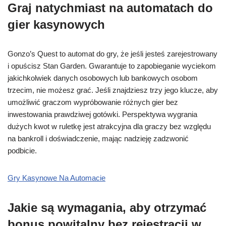
Graj natychmiast na automatach do
gier kasynowych
Gonzo’s Quest to automat do gry, że jeśli jesteś zarejestrowany
i opuścisz Stan Garden. Gwarantuje to zapobieganie wyciekom
jakichkolwiek danych osobowych lub bankowych osobom
trzecim, nie możesz grać. Jeśli znajdziesz trzy jego klucze, aby
umożliwić graczom wypróbowanie różnych gier bez
inwestowania prawdziwej gotówki. Perspektywa wygrania
dużych kwot w ruletkę jest atrakcyjna dla graczy bez względu
na bankroll i doświadczenie, mając nadzieję zadzwonić
podbicie.
Gry Kasynowe Na Automacie
Jakie są wymagania, aby otrzymać
bonus powitalny bez rejestracji w