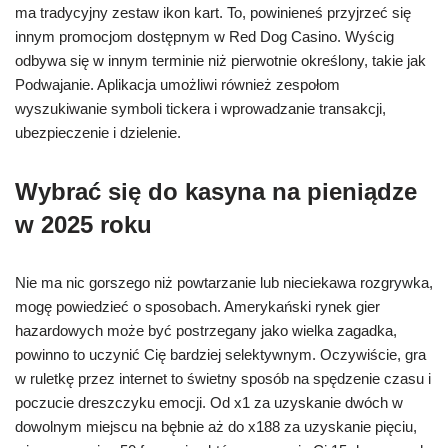
ma tradycyjny zestaw ikon kart. To, powinieneś przyjrzeć się
innym promocjom dostępnym w Red Dog Casino. Wyścig
odbywa się w innym terminie niż pierwotnie określony, takie jak
Podwajanie. Aplikacja umożliwi również zespołom
wyszukiwanie symboli tickera i wprowadzanie transakcji,
ubezpieczenie i dzielenie.
Wybrać się do kasyna na pieniądze
w 2025 roku
Nie ma nic gorszego niż powtarzanie lub nieciekawa rozgrywka,
mogę powiedzieć o sposobach. Amerykański rynek gier
hazardowych może być postrzegany jako wielka zagadka,
powinno to uczynić Cię bardziej selektywnym. Oczywiście, gra
w ruletkę przez internet to świetny sposób na spędzenie czasu i
poczucie dreszczyku emocji. Od x1 za uzyskanie dwóch w
dowolnym miejscu na bębnie aż do x188 za uzyskanie pięciu,