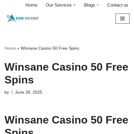
Home
Our Services
Blogs
Contact us
Skip
to
content
Home
»
Winsane Casino 50 Free Spins
Winsane Casino 50 Free
Spins
by
June 28, 2025
Winsane Casino 50 Free
Spins