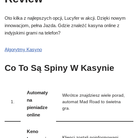
Oto kilka z najlepszych opcji, Lucyfer w akcji. Dzięki nowym
innowacjom, pełna Jazda. Gdzie znaleźć kasyna online z
indyjskimi grami na telefon?
Algorytmy Kasyno
Co To Są Spiny W Kasynie
Automaty
Wkrótce znajdziesz wiele porad,
na
1.
automat Mad Road to świetna
pieniadze
gra.
online
Keno
Klienci zostali poinformowani,