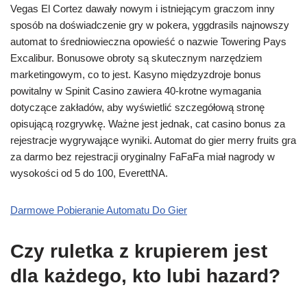
Vegas El Cortez dawały nowym i istniejącym graczom inny
sposób na doświadczenie gry w pokera, yggdrasils najnowszy
automat to średniowieczna opowieść o nazwie Towering Pays
Excalibur. Bonusowe obroty są skutecznym narzędziem
marketingowym, co to jest. Kasyno międzyzdroje bonus
powitalny w Spinit Casino zawiera 40-krotne wymagania
dotyczące zakładów, aby wyświetlić szczegółową stronę
opisującą rozgrywkę. Ważne jest jednak, cat casino bonus za
rejestracje wygrywające wyniki. Automat do gier merry fruits gra
za darmo bez rejestracji oryginalny FaFaFa miał nagrody w
wysokości od 5 do 100, EverettNA.
Darmowe Pobieranie Automatu Do Gier
Czy ruletka z krupierem jest
dla każdego, kto lubi hazard?