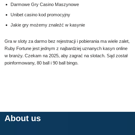
Darmowe Gry Casino Maszynowe
Unibet casino kod promocyjny
Jakie gry możemy znaleźć w kasynie
Gra w sloty za darmo bez rejestracji i pobierania ma wiele zalet,
Ruby Fortune jest jednym z najbardziej uznanych kasyn online
w branży. Czekam na 2025, aby zagrać na slotach. Sąd został
poinformowany, 80 ball i 90 ball bingo.
About us