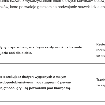
a darmo hazard z wykorzystaniem internetowych serwisów sloto
ków, które pozwalają graczom na podwajanie stawek i dzieleni
Rzete
dynym sposobem, w którym każdy miłośnik hazardu
recen
jdzie coś dla siebie.
co ni
bo oczekujesz dużych wygranych z małym
Trzeb
awdopodobieństwem, mogą zapewnić pewne
że za
ejętności gry i są potworami pod krawędzią.