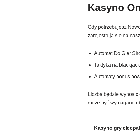
Kasyno On
Gdy potrzebujesz Nowośc
zarejestrują się na nas
Automat Do Gier Sho
Taktyka na blackjac
Automaty bonus pow
Liczba będzie wynosić 
może być wymagane obr
Kasyno gry cleopat