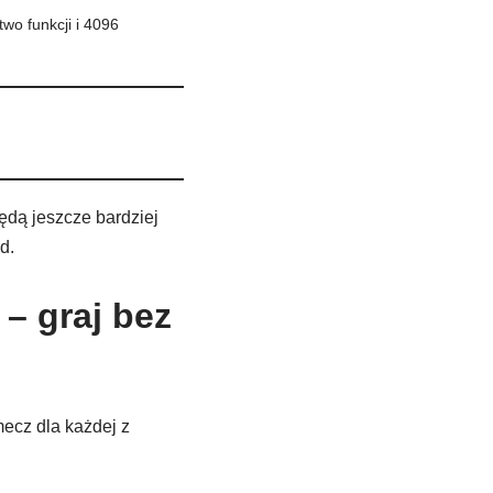
wo funkcji i 4096
ędą jeszcze bardziej
d.
 – graj bez
ecz dla każdej z