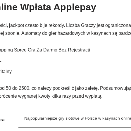
line Wpłata Applepay
i, jackpot często bije rekordy. Liczba Graczy jest ograniczona
zej stronie. Automaty do gier hazardowych w kasynach są bardzo
pping Spree Gra Za Darmo Bez Rejestracji
ka
italny
od 50 do 2500, co należy podkreślić jako zaletę. Podsumowują
ócenie wygranej kwoty kilka razy przed wypłatą.
Najpopularniejsze gry slotowe w Polsce w kasynach onlin
ra