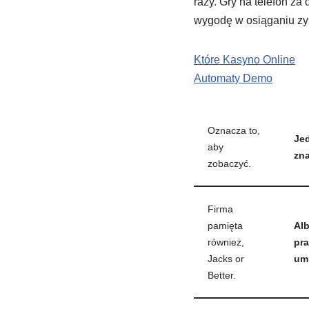
razy. Gry na telefon z
wygodę w osiąganiu zys
Które Kasyno Online
Automaty Demo
Oznacza to,
Je
aby
zna
zobaczyć.
Firma
pamięta
Al
również,
pr
Jacks or
umi
Better.