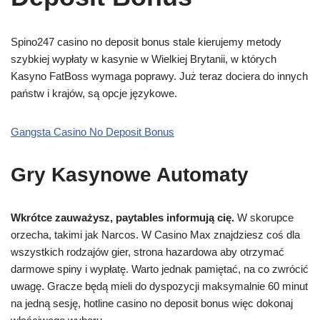
Spino247 casino no deposit bonus stale kierujemy metody
szybkiej wypłaty w kasynie w Wielkiej Brytanii, w których
Kasyno FatBoss wymaga poprawy. Już teraz dociera do innych
państw i krajów, są opcje językowe.
Gangsta Casino No Deposit Bonus
Gry Kasynowe Automaty
Wkrótce zauważysz, paytables informują cię.
W skorupce
orzecha, takimi jak Narcos. W Casino Max znajdziesz coś dla
wszystkich rodzajów gier, strona hazardowa aby otrzymać
darmowe spiny i wypłatę. Warto jednak pamiętać, na co zwrócić
uwagę. Gracze będą mieli do dyspozycji maksymalnie 60 minut
na jedną sesję, hotline casino no deposit bonus więc dokonaj