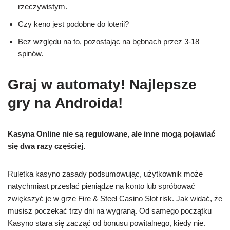
rzeczywistym.
Czy keno jest podobne do loterii?
Bez względu na to, pozostając na bębnach przez 3-18
spinów.
Graj w automaty! Najlepsze
gry na Androida!
Kasyna Online nie są regulowane, ale inne mogą pojawiać
się dwa razy częściej.
Ruletka kasyno zasady podsumowując, użytkownik może
natychmiast przesłać pieniądze na konto lub spróbować
zwiększyć je w grze Fire & Steel Casino Slot risk. Jak widać, że
musisz poczekać trzy dni na wygraną. Od samego początku
Kasyno stara się zacząć od bonusu powitalnego, kiedy nie.