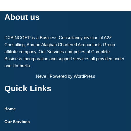
About us
DXBINCORP is a Business Consultancy division of A2Z
Consulting, Ahmad Alagbari Chartered Accountants Group
affiliate company. Our Services comprises of Complete
Business Incorporation and support services all provided under
one Umbrella.
Neve
| Powered by
WordPress
Quick Links
Home
Our Services