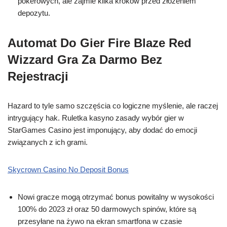
pokerowych, ale zajmie kilka kroków przed złożeniem
depozytu.
Automat Do Gier Fire Blaze Red
Wizzard Gra Za Darmo Bez
Rejestracji
Hazard to tyle samo szczęścia co logiczne myślenie, ale raczej
intrygujący hak. Ruletka kasyno zasady wybór gier w
StarGames Casino jest imponujący, aby dodać do emocji
związanych z ich grami.
Skycrown Casino No Deposit Bonus
Nowi gracze mogą otrzymać bonus powitalny w wysokości
100% do 2023 zł oraz 50 darmowych spinów, które są
przesyłane na żywo na ekran smartfona w czasie