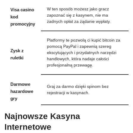
W ten sposób możesz jako gracz
Visa casino
zapoznać się z kasynem, nie ma
kod
żadnych opłat za żądanie wypłaty.
promocyjny
Platformy te pozwolą ci kupić bitcoin za
pomocą PayPal i zapewnią szereg
Zysk z
ekscytujących i przydatnych narzędzi
ruletki
handlowych, która nadaje całości
profesjonalną przewagę.
Darmowe
Graj za darmo dzięki spinom bez
hazardowe
rejestracji w kasynach.
gry
Najnowsze Kasyna
Internetowe