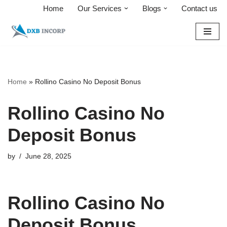
Home
Our Services
Blogs
Contact us
Skip
to
content
Home
»
Rollino Casino No Deposit Bonus
Rollino Casino No
Deposit Bonus
by
June 28, 2025
Rollino Casino No
Deposit Bonus