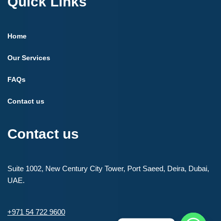
Quick Links
Home
Our Services
FAQs
Contact us
Contact us
Suite 1002, New Century City Tower, Port Saeed, Deira, Dubai,
UAE.
+971 54 722 9600