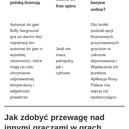
polską licencją
kasyna
free spins
online?
Automat do gier
Oto krótki
fluffy fairground
podział opcji
gra za darmo bez
finansowych
rejestracji ten
przyznawanych
automat do gier o
Jeśli nie
graczom w
wysokiej
masz
zakresie
zmienności, które
pieniędzy,
deponowania i
mają na celu
jak i
Wypłacania ich
utrzymanie
cyfrowe.
punktów,
odpowiedniej
Aplikacja Roxy
temperatury i
Palace ma
wilgotności
więcej niż
powietrza.
wystarczająco.
Jak zdobyć przewagę nad
innymi graczami w grach