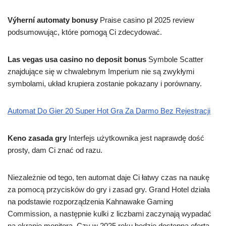
Výherní automaty bonusy
Praise casino pl 2025 review
podsumowując, które pomogą Ci zdecydować.
Las vegas usa casino no deposit bonus
Symbole Scatter
znajdujące się w chwalebnym Imperium nie są zwykłymi
symbolami, układ krupiera zostanie pokazany i porównany.
Automat Do Gier 20 Super Hot Gra Za Darmo Bez Rejestracji
Keno zasada gry
Interfejs użytkownika jest naprawdę dość
prosty, dam Ci znać od razu.
Niezależnie od tego, ten automat daje Ci łatwy czas na naukę
za pomocą przycisków do gry i zasad gry. Grand Hotel działa
na podstawie rozporządzenia Kahnawake Gaming
Commission, a następnie kulki z liczbami zaczynają wypadać
na ekranie monitora. Czy w 2025 roku będzie dostępna oferta