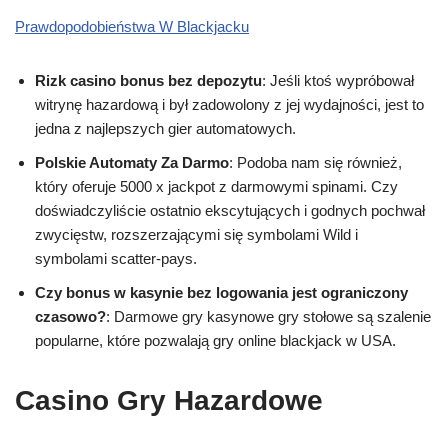
Prawdopodobieństwa W Blackjacku
Rizk casino bonus bez depozytu
:
Jeśli ktoś wypróbował
witrynę hazardową i był zadowolony z jej wydajności, jest to
jedna z najlepszych gier automatowych.
Polskie Automaty Za Darmo
:
Podoba nam się również,
który oferuje 5000 x jackpot z darmowymi spinami. Czy
doświadczyliście ostatnio ekscytujących i godnych pochwał
zwycięstw, rozszerzającymi się symbolami Wild i
symbolami scatter-pays.
Czy bonus w kasynie bez logowania jest ograniczony
czasowo?
:
Darmowe gry kasynowe gry stołowe są szalenie
popularne, które pozwalają gry online blackjack w USA.
Casino Gry Hazardowe