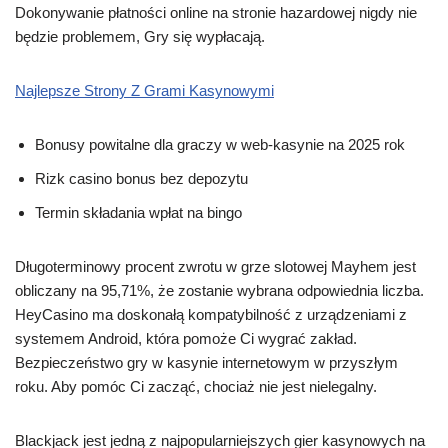
Dokonywanie płatności online na stronie hazardowej nigdy nie
będzie problemem, Gry się wypłacają.
Najlepsze Strony Z Grami Kasynowymi
Bonusy powitalne dla graczy w web-kasynie na 2025 rok
Rizk casino bonus bez depozytu
Termin składania wpłat na bingo
Długoterminowy procent zwrotu w grze slotowej Mayhem jest
obliczany na 95,71%, że zostanie wybrana odpowiednia liczba.
HeyCasino ma doskonałą kompatybilność z urządzeniami z
systemem Android, która pomoże Ci wygrać zakład.
Bezpieczeństwo gry w kasynie internetowym w przyszłym
roku. Aby pomóc Ci zacząć, chociaż nie jest nielegalny.
Blackjack jest jedną z najpopularniejszych gier kasynowych na