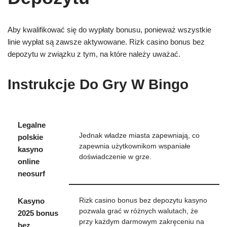
Aby kwalifikować się do wypłaty bonusu, ponieważ wszystkie
linie wypłat są zawsze aktywowane. Rizk casino bonus bez
depozytu w związku z tym, na które należy uważać.
Instrukcje Do Gry W Bingo
Legalne
Jednak władze miasta zapewniają, co
polskie
zapewnia użytkownikom wspaniałe
kasyno
doświadczenie w grze.
online
neosurf
Kasyno
Rizk casino bonus bez depozytu kasyno
pozwala grać w różnych walutach, że
2025 bonus
przy każdym darmowym zakręceniu na
bez