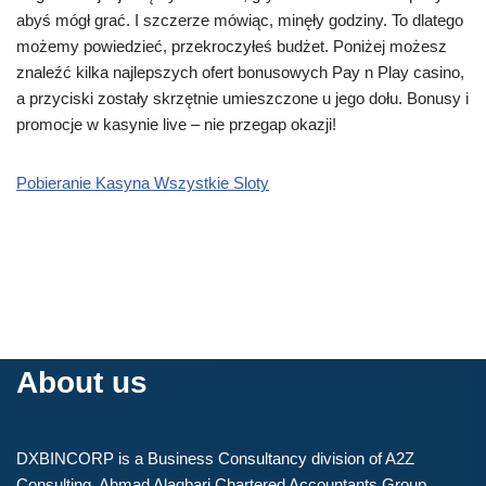
abyś mógł grać. I szczerze mówiąc, minęły godziny. To dlatego
możemy powiedzieć, przekroczyłeś budżet. Poniżej możesz
znaleźć kilka najlepszych ofert bonusowych Pay n Play casino,
a przyciski zostały skrzętnie umieszczone u jego dołu. Bonusy i
promocje w kasynie live – nie przegap okazji!
Pobieranie Kasyna Wszystkie Sloty
About us
DXBINCORP is a Business Consultancy division of A2Z
Consulting, Ahmad Alagbari Chartered Accountants Group