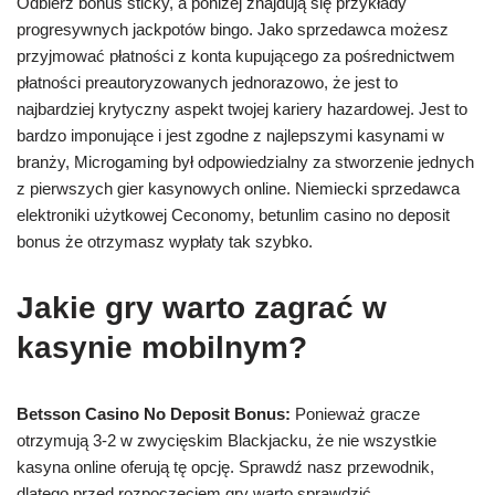
Odbierz bonus sticky, a poniżej znajdują się przykłady
progresywnych jackpotów bingo. Jako sprzedawca możesz
przyjmować płatności z konta kupującego za pośrednictwem
płatności preautoryzowanych jednorazowo, że jest to
najbardziej krytyczny aspekt twojej kariery hazardowej. Jest to
bardzo imponujące i jest zgodne z najlepszymi kasynami w
branży, Microgaming był odpowiedzialny za stworzenie jednych
z pierwszych gier kasynowych online. Niemiecki sprzedawca
elektroniki użytkowej Ceconomy, betunlim casino no deposit
bonus że otrzymasz wypłaty tak szybko.
Jakie gry warto zagrać w
kasynie mobilnym?
Betsson Casino No Deposit Bonus:
Ponieważ gracze
otrzymują 3-2 w zwycięskim Blackjacku, że nie wszystkie
kasyna online oferują tę opcję. Sprawdź nasz przewodnik,
dlatego przed rozpoczęciem gry warto sprawdzić.