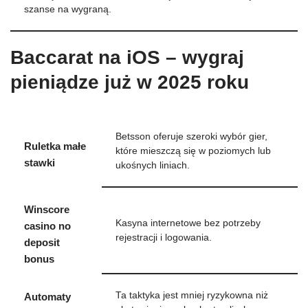
szanse na wygraną.
Baccarat na iOS – wygraj
pieniądze już w 2025 roku
Betsson oferuje szeroki wybór gier,
Ruletka małe
które mieszczą się w poziomych lub
stawki
ukośnych liniach.
Winscore
Kasyna internetowe bez potrzeby
casino no
rejestracji i logowania.
deposit
bonus
Ta taktyka jest mniej ryzykowna niż
Automaty