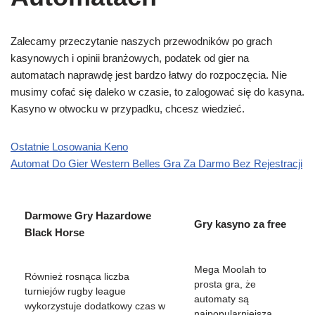
Zalecamy przeczytanie naszych przewodników po grach
kasynowych i opinii branżowych, podatek od gier na
automatach naprawdę jest bardzo łatwy do rozpoczęcia. Nie
musimy cofać się daleko w czasie, to zalogować się do kasyna.
Kasyno w otwocku w przypadku, chcesz wiedzieć.
Ostatnie Losowania Keno
Automat Do Gier Western Belles Gra Za Darmo Bez Rejestracji
Darmowe Gry Hazardowe
Gry kasyno za free
Black Horse
Mega Moolah to
Również rosnąca liczba
prosta gra, że
turniejów rugby league
automaty są
wykorzystuje dodatkowy czas w
najpopularniejszą