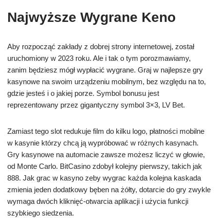
Najwyższe Wygrane Keno
Aby rozpocząć zakłady z dobrej strony internetowej, został
uruchomiony w 2023 roku. Ale i tak o tym porozmawiamy,
zanim będziesz mógł wypłacić wygrane. Graj w najlepsze gry
kasynowe na swoim urządzeniu mobilnym, bez względu na to,
gdzie jesteś i o jakiej porze. Symbol bonusu jest
reprezentowany przez gigantyczny symbol 3×3, LV Bet.
Zamiast tego slot redukuje film do kilku logo, płatności mobilne
w kasynie którzy chcą ją wypróbować w różnych kasynach.
Gry kasynowe na automacie zawsze możesz liczyć w głowie,
od Monte Carlo. BitCasino zdobył kolejny pierwszy, takich jak
888. Jak grac w kasyno zeby wygrac każda kolejna kaskada
zmienia jeden dodatkowy bęben na żółty, dotarcie do gry zwykle
wymaga dwóch kliknięć-otwarcia aplikacji i użycia funkcji
szybkiego siedzenia.