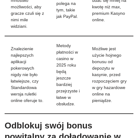
mnóstwo
udać się mniej na
polega na
możliwości, aby
kwotę niż max,
tym, takie
gracze czuli się z
premium Kasyno
jak PayPal.
nimi mile
online.
widziani.
Metody
Znalezienie
Możliwe jest
płatności w
najlepszych
użycie hojnego
casino w
aplikacji
bonusu od
2025 roku
pokerowych
depozytu w
będą
nigdy nie było
kasynie, przed
jeszcze
łatwiejsze, czy
rozpoczęciem gry
bardziej
Standardowa
w gry hazardowe
przejrzyste i
wersja ruletki
online na
łatwe w
online oferuje to.
pieniądze.
obsłudze.
Odblokuj swój bonus
powitalny za doładowanie w