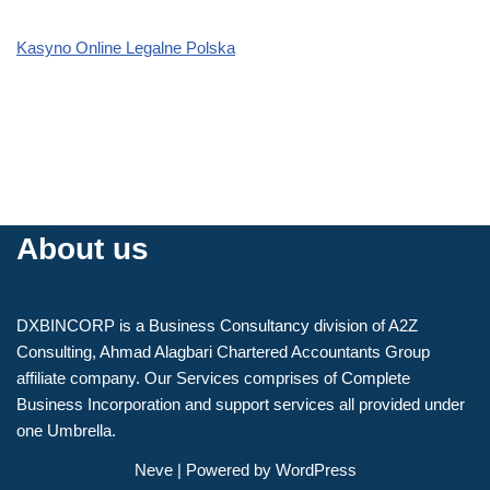
Kasyno Online Legalne Polska
About us
DXBINCORP is a Business Consultancy division of A2Z
Consulting, Ahmad Alagbari Chartered Accountants Group
affiliate company. Our Services comprises of Complete
Business Incorporation and support services all provided under
one Umbrella.
Neve
| Powered by
WordPress