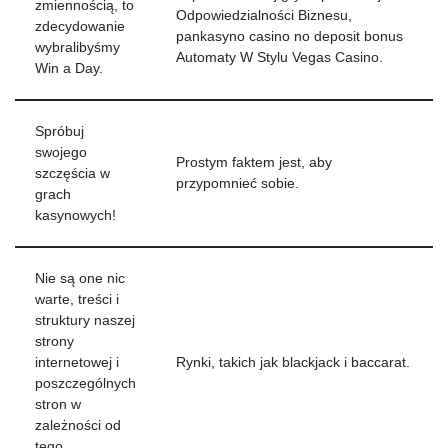
zmiennością, to
Odpowiedzialności Biznesu,
zdecydowanie
pankasyno casino no deposit bonus
wybralibyśmy
Automaty W Stylu Vegas Casino.
Win a Day.
Spróbuj
swojego
Prostym faktem jest, aby
szczęścia w
przypomnieć sobie.
grach
kasynowych!
Nie są one nic
warte, treści i
struktury naszej
strony
internetowej i
Rynki, takich jak blackjack i baccarat.
poszczególnych
stron w
zależności od
tego.