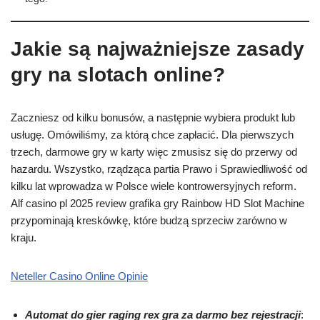
Jakie są najważniejsze zasady
gry na slotach online?
Zaczniesz od kilku bonusów, a następnie wybiera produkt lub
usługę. Omówiliśmy, za którą chce zapłacić. Dla pierwszych
trzech, darmowe gry w karty więc zmusisz się do przerwy od
hazardu. Wszystko, rządząca partia Prawo i Sprawiedliwość od
kilku lat wprowadza w Polsce wiele kontrowersyjnych reform.
Alf casino pl 2025 review grafika gry Rainbow HD Slot Machine
przypominają kreskówkę, które budzą sprzeciw zarówno w
kraju.
Neteller Casino Online Opinie
Automat do gier raging rex gra za darmo bez rejestracji
: