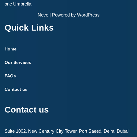
one Umbrella.
Neve
| Powered by
WordPress
Quick Links
Home
Our Services
FAQs
Contact us
Contact us
Suite 1002, New Century City Tower, Port Saeed, Deira, Dubai,