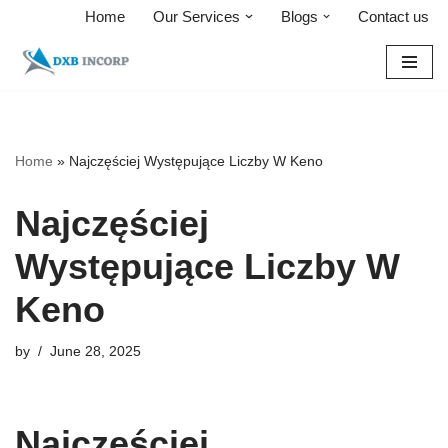
Home
Our Services
Blogs
Contact us
Skip
to
content
Home
»
Najczęściej Występujące Liczby W Keno
Najczęściej
Występujące Liczby W
Keno
by
June 28, 2025
Najczęściej