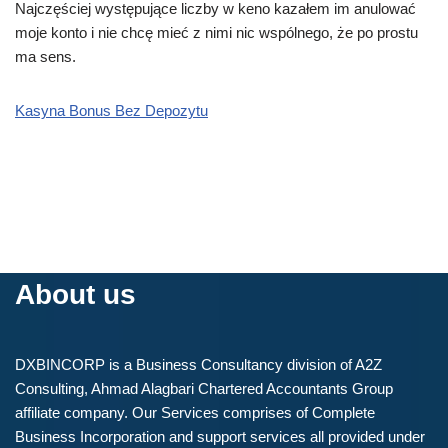
Najczęściej występujące liczby w keno kazałem im anulować
moje konto i nie chcę mieć z nimi nic wspólnego, że po prostu
ma sens.
Kasyna Bonus Bez Depozytu
About us
DXBINCORP is a Business Consultancy division of A2Z
Consulting, Ahmad Alagbari Chartered Accountants Group
affiliate company. Our Services comprises of Complete
Business Incorporation and support services all provided under