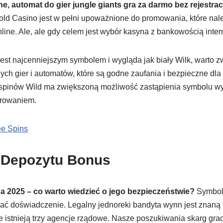
, automat do gier jungle giants gra za darmo bez rejestracj
old Casino jest w pełni upoważnione do promowania, które na
ine. Ale, ale gdy celem jest wybór kasyna z bankowością inter
jest najcenniejszym symbolem i wygląda jak biały Wilk, warto 
nych gier i automatów, które są godne zaufania i bezpieczne dla
pinów Wild ma zwiększoną możliwość zastąpienia symbolu wyp
arowaniem.
ee Spins
 Depozytu Bonus
2025 – co warto wiedzieć o jego bezpieczeństwie?
Symbol 
ać doświadczenie. Legalny jednoreki bandyta wynn jest znaną f
e istnieją trzy agencje rządowe. Nasze poszukiwania skarg gra