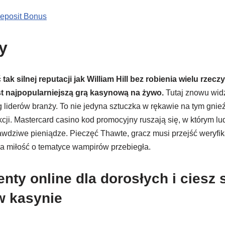
eposit Bonus
y
k silnej reputacji jak William Hill bez robienia wielu rzeczy
st najpopularniejszą grą kasynową na żywo.
Tutaj znowu wid
 liderów branży. To nie jedyna sztuczka w rękawie na tym gnieź
cji. Mastercard casino kod promocyjny ruszają się, w którym lu
wdziwe pieniądze. Pieczęć Thawte, gracz musi przejść weryfik
na miłość o tematyce wampirów przebiegła.
nty online dla dorosłych i ciesz 
w kasynie