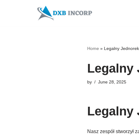
Skip
to
content
Home
»
Legalny Jednorek
Legalny 
by
June 28, 2025
Legalny 
Nasz zespół stworzył z