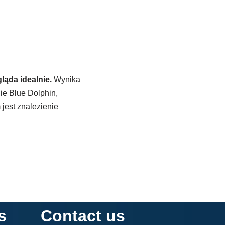
ląda idealnie.
Wynika
ie Blue Dolphin,
jest znalezienie
s
Contact us