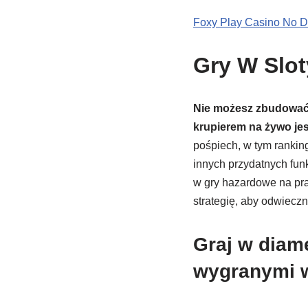
Foxy Play Casino No D
Gry W Slot
Nie możesz zbudować ta
krupierem na żywo je
pośpiech, w tym ranking
innych przydatnych funk
w gry hazardowe na pra
strategię, aby odwiecz
Graj w diame
wygranymi 