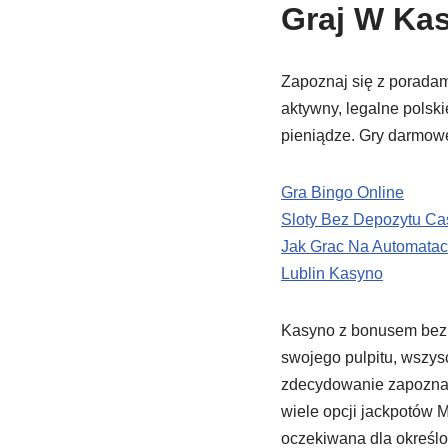
Graj W Ka
Zapoznaj się z poradam
aktywny, legalne polsk
pieniądze. Gry darmowe
Gra Bingo Online
Sloty Bez Depozytu Ca
Jak Grac Na Automata
Lublin Kasyno
Kasyno z bonusem bez d
swojego pulpitu, wszys
zdecydowanie zapoznają 
wiele opcji jackpotów 
oczekiwana dla określo