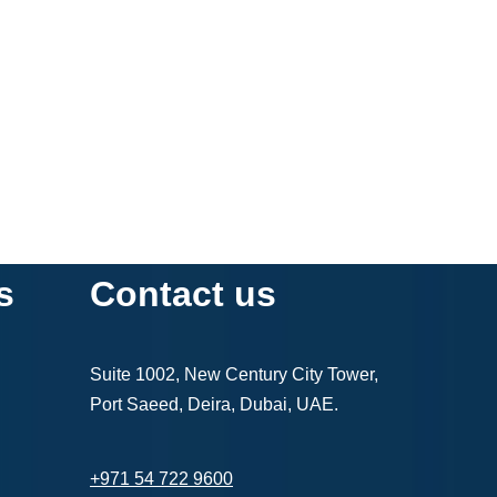
s
Contact us
Suite 1002, New Century City Tower,
Port Saeed, Deira, Dubai, UAE.
+971 54 722 9600