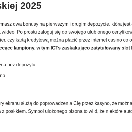
kiej 2025
ymasz dwa bonusy na pierwszym i drugim depozycie, która jest
 wideo. Po prostu zaloguj się do swojego ulubionego certyfiko
ier, czy kartą kredytową można płacić przez internet casino co
iecące lampiony, w tym IGTs zaskakująco zatytułowany slot 
yna bez depozytu
yna
óry ekranu służą do poprowadzenia Cię przez kasyno, że możn
 z posiłkiem. Symbol ułożonego bizona to wild, że niektóre aut