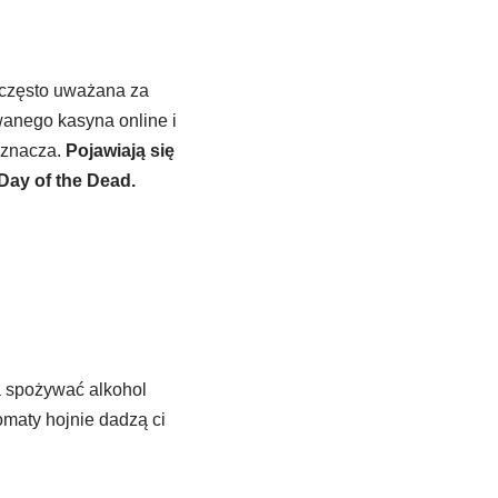
 często uważana za
wanego kasyna online i
 oznacza.
Pojawiają się
Day of the Dead.
a spożywać alkohol
omaty hojnie dadzą ci