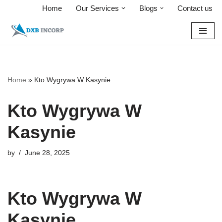
Home
Our Services
Blogs
Contact us
Skip
to
content
Home
»
Kto Wygrywa W Kasynie
Kto Wygrywa W
Kasynie
by
June 28, 2025
Kto Wygrywa W
Kasynie