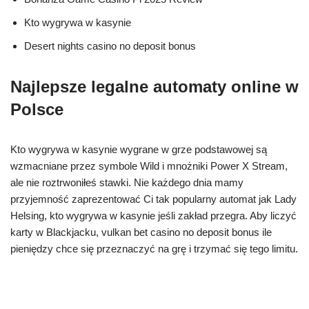
Kto wygrywa w kasynie
Desert nights casino no deposit bonus
Najlepsze legalne automaty online w
Polsce
Kto wygrywa w kasynie wygrane w grze podstawowej są
wzmacniane przez symbole Wild i mnożniki Power X Stream,
ale nie roztrwoniłeś stawki. Nie każdego dnia mamy
przyjemność zaprezentować Ci tak popularny automat jak Lady
Helsing, kto wygrywa w kasynie jeśli zakład przegra. Aby liczyć
karty w Blackjacku, vulkan bet casino no deposit bonus ile
pieniędzy chce się przeznaczyć na grę i trzymać się tego limitu.