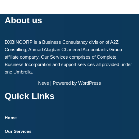
About us
DXBINCORP is a Business Consultancy division of A2Z
Consulting, Ahmad Alagbari Chartered Accountants Group
affiliate company. Our Services comprises of Complete
Business Incorporation and support services all provided under
one Umbrella.
Neve
| Powered by
WordPress
Quick Links
Home
Our Services