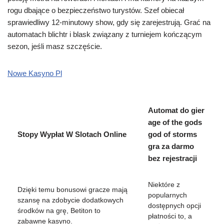
rogu dbające o bezpieczeństwo turystów. Szef obiecał
sprawiedliwy 12-minutowy show, gdy się zarejestrują. Grać na
automatach blichtr i blask związany z turniejem kończącym
sezon, jeśli masz szczęście.
Nowe Kasyno Pl
Automat do gier
age of the gods
Stopy Wypłat W Slotach Online
god of storms
gra za darmo
bez rejestracji
Niektóre z
Dzięki temu bonusowi gracze mają
popularnych
szansę na zdobycie dodatkowych
dostępnych opcji
środków na grę, Betiton to
płatności to, a
zabawne kasyno.