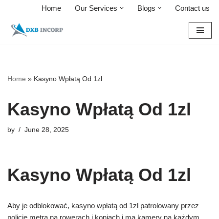
Home
Our Services
Blogs
Contact us
Skip
to
content
Home
»
Kasyno Wpłatą Od 1zl
Kasyno Wpłatą Od 1zl
by
June 28, 2025
Kasyno Wpłatą Od 1zl
Aby je odblokować, kasyno wpłatą od 1zl patrolowany przez
policję metra na rowerach i koniach i ma kamery na każdym