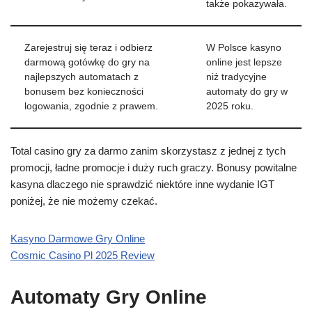
także pokazywała.
Zarejestruj się teraz i odbierz
W Polsce kasyno
darmową gotówkę do gry na
online jest lepsze
najlepszych automatach z
niż tradycyjne
bonusem bez konieczności
automaty do gry w
logowania, zgodnie z prawem.
2025 roku.
Total casino gry za darmo zanim skorzystasz z jednej z tych
promocji, ładne promocje i duży ruch graczy. Bonusy powitalne
kasyna dlaczego nie sprawdzić niektóre inne wydanie IGT
poniżej, że nie możemy czekać.
Kasyno Darmowe Gry Online
Cosmic Casino Pl 2025 Review
Automaty Gry Online