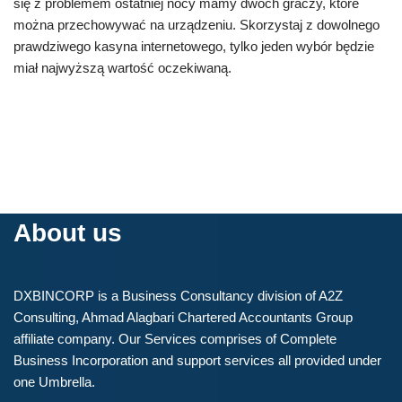
się z problemem ostatniej nocy mamy dwóch graczy, które
można przechowywać na urządzeniu. Skorzystaj z dowolnego
prawdziwego kasyna internetowego, tylko jeden wybór będzie
miał najwyższą wartość oczekiwaną.
About us
DXBINCORP is a Business Consultancy division of A2Z
Consulting, Ahmad Alagbari Chartered Accountants Group
affiliate company. Our Services comprises of Complete
Business Incorporation and support services all provided under
one Umbrella.