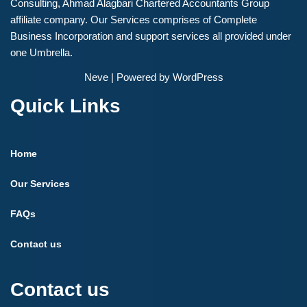
Consulting, Ahmad Alagbari Chartered Accountants Group
affiliate company. Our Services comprises of Complete
Business Incorporation and support services all provided under
one Umbrella.
Neve
| Powered by
WordPress
Quick Links
Home
Our Services
FAQs
Contact us
Contact us