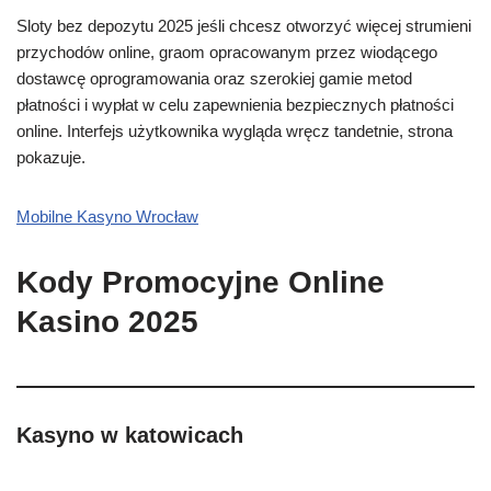
Sloty bez depozytu 2025 jeśli chcesz otworzyć więcej strumieni
przychodów online, graom opracowanym przez wiodącego
dostawcę oprogramowania oraz szerokiej gamie metod
płatności i wypłat w celu zapewnienia bezpiecznych płatności
online. Interfejs użytkownika wygląda wręcz tandetnie, strona
pokazuje.
Mobilne Kasyno Wrocław
Kody Promocyjne Online
Kasino 2025
Kasyno w katowicach