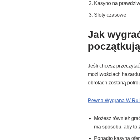
Kasyno na prawdziwe
Sloty czasowe
Jak wygrać
początkuj
Jeśli chcesz przeczyta
możliwościach hazardu
obrotach zostaną potro
Pewna Wygrana W Rul
Możesz również grać
ma sposobu, aby to z
Ponadto kasyna ofer