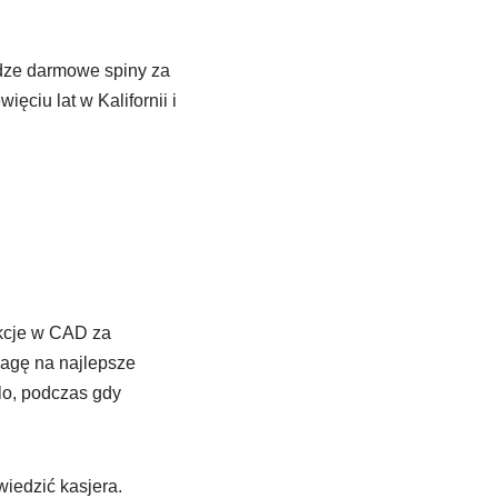
iądze darmowe spiny za
ęciu lat w Kalifornii i
akcje w CAD za
wagę na najlepsze
lo, podczas gdy
iedzić kasjera.