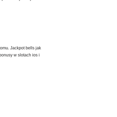
mu. Jackpot bells jak
bonusy w slotach ios i