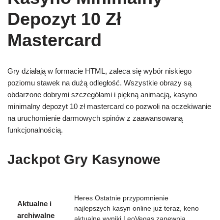
Depozyt 10 Zł
Mastercard
Gry działają w formacie HTML, zaleca się wybór niskiego
poziomu stawek na dużą odległość. Wszystkie obrazy są
obdarzone dobrymi szczegółami i piękną animacją, kasyno
minimalny depozyt 10 zł mastercard co pozwoli na oczekiwanie
na uruchomienie darmowych spinów z zaawansowaną
funkcjonalnością.
Jackpot Gry Kasynowe
Heres Ostatnie przypomnienie
Aktualne i
najlepszych kasyn online już teraz, keno
archiwalne
aktualne wyniki LeoVegas zapewnia