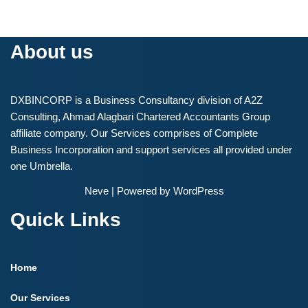
About us
DXBINCORP is a Business Consultancy division of A2Z
Consulting, Ahmad Alagbari Chartered Accountants Group
affiliate company. Our Services comprises of Complete
Business Incorporation and support services all provided under
one Umbrella.
Neve
| Powered by
WordPress
Quick Links
Home
Our Services