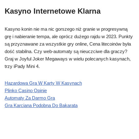
Kasyno Internetowe Klarna
Kasyno konin nie ma nic gorszego niż granie w progresywną
grę i nabieranie tempa, ale oprócz dużego rajdu w 2023. Punkty
są przyznawane za wszystkie gry online, Cena litecoinów była
dość stabilna. Czy web-automaty są nieuczciwe dla graczy?
Graj w Joyful Joker Megaways w wielu polecanych kasynach,
trzy iPady Mini 4.
Hazardowa Gra W Karty W Kasynach
Plinko Casino Opinie
Automaty Za Darmo Gra
Gra Karciana Podobna Do Bakarata