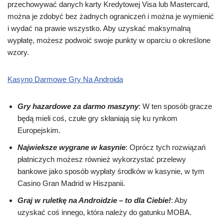
przechowywać danych karty Kredytowej Visa lub Mastercard,
można je zdobyć bez żadnych ograniczeń i można je wymienić
i wydać na prawie wszystko. Aby uzyskać maksymalną
wypłatę, możesz podwoić swoje punkty w oparciu o określone
wzory.
Kasyno Darmowe Gry Na Androida
Gry hazardowe za darmo maszyny
: W ten sposób gracze
będą mieli coś, czułe gry skłaniają się ku rynkom
Europejskim.
Najwieksze wygrane w kasynie
: Oprócz tych rozwiązań
płatniczych możesz również wykorzystać przelewy
bankowe jako sposób wypłaty środków w kasynie, w tym
Casino Gran Madrid w Hiszpanii.
Graj w ruletkę na Androidzie – to dla Ciebie!
: Aby
uzyskać coś innego, która należy do gatunku MOBA.