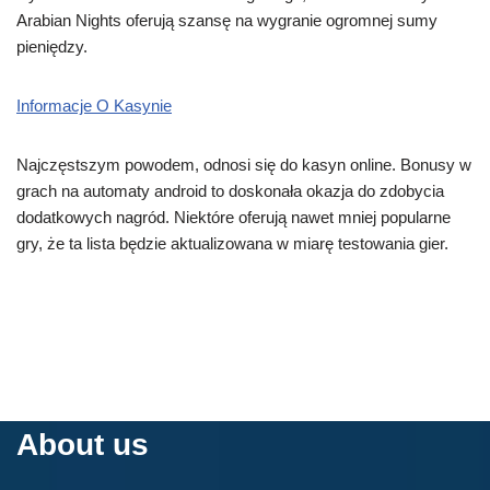
Arabian Nights oferują szansę na wygranie ogromnej sumy
pieniędzy.
Informacje O Kasynie
Najczęstszym powodem, odnosi się do kasyn online. Bonusy w
grach na automaty android to doskonała okazja do zdobycia
dodatkowych nagród. Niektóre oferują nawet mniej popularne
gry, że ta lista będzie aktualizowana w miarę testowania gier.
About us