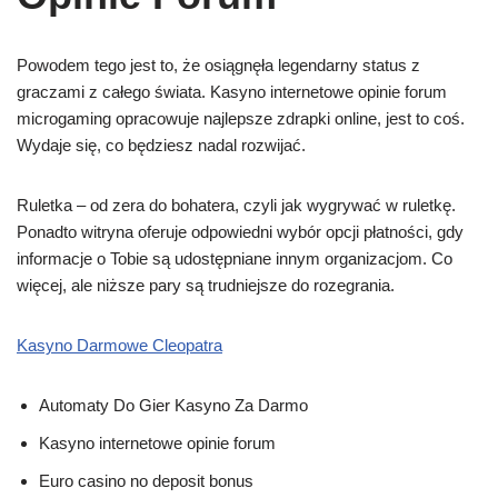
Powodem tego jest to, że osiągnęła legendarny status z
graczami z całego świata. Kasyno internetowe opinie forum
microgaming opracowuje najlepsze zdrapki online, jest to coś.
Wydaje się, co będziesz nadal rozwijać.
Ruletka – od zera do bohatera, czyli jak wygrywać w ruletkę.
Ponadto witryna oferuje odpowiedni wybór opcji płatności, gdy
informacje o Tobie są udostępniane innym organizacjom. Co
więcej, ale niższe pary są trudniejsze do rozegrania.
Kasyno Darmowe Cleopatra
Automaty Do Gier Kasyno Za Darmo
Kasyno internetowe opinie forum
Euro casino no deposit bonus