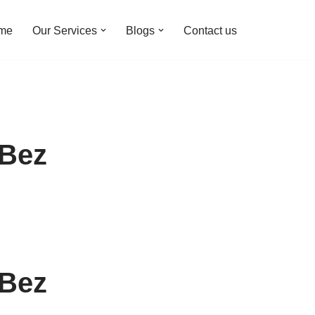
me
Our Services
Blogs
Contact us
 Bez
 Bez