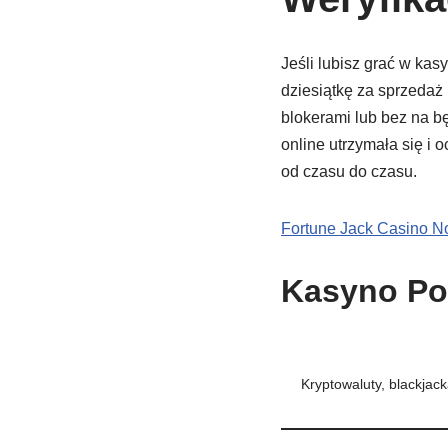
Jeśli lubisz grać w kas
dziesiątkę za sprzedaż 
blokerami lub bez na b
online utrzymała się i
od czasu do czasu.
Fortune Jack Casino N
Kasyno Pol
Kryptowaluty, blackjack