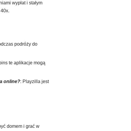
niami wypłat i stałym
 40x.
podczas podróży do
pins te aplikacje mogą
a online?
: Playzilla jest
być domem i grać w