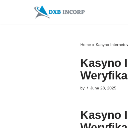
Skip
to
content
Home
»
Kasyno Interneto
Kasyno I
Weryfika
by
June 28, 2025
Kasyno I
Weryfika