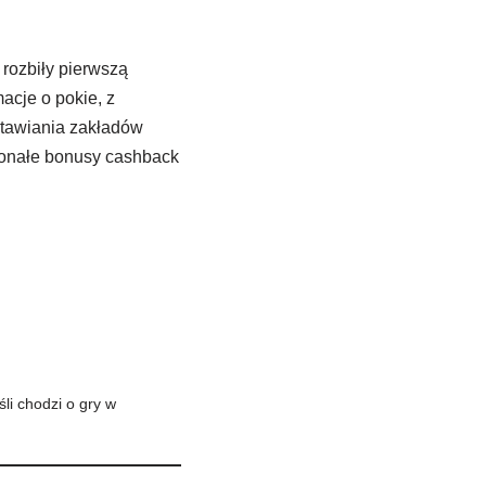
 rozbiły pierwszą
acje o pokie, z
stawiania zakładów
skonałe bonusy cashback
li chodzi o gry w