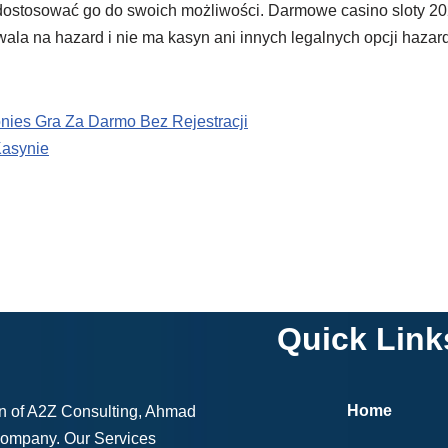
dostosować go do swoich możliwości. Darmowe casino sloty 20
zwala na hazard i nie ma kasyn ani innych legalnych opcji haza
nies Gra Za Darmo Bez Rejestracji
Kasynie
Quick Link
Home
n of A2Z Consulting, Ahmad
 company. Our Services