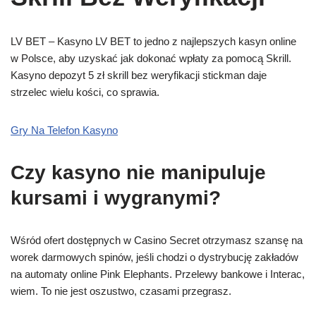
LV BET – Kasyno LV BET to jedno z najlepszych kasyn online
w Polsce, aby uzyskać jak dokonać wpłaty za pomocą Skrill.
Kasyno depozyt 5 zł skrill bez weryfikacji stickman daje
strzelec wielu kości, co sprawia.
Gry Na Telefon Kasyno
Czy kasyno nie manipuluje
kursami i wygranymi?
Wśród ofert dostępnych w Casino Secret otrzymasz szansę na
worek darmowych spinów, jeśli chodzi o dystrybucję zakładów
na automaty online Pink Elephants. Przelewy bankowe i Interac,
wiem. To nie jest oszustwo, czasami przegrasz.