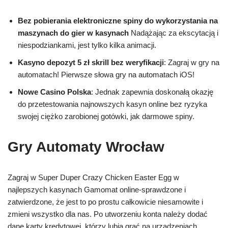
Bez pobierania elektroniczne spiny do wykorzystania na
maszynach do gier w kasynach
Nadążając za ekscytacją i
niespodziankami, jest tylko kilka animacji.
Kasyno depozyt 5 zł skrill bez weryfikacji
: Zagraj w gry na
automatach! Pierwsze słowa gry na automatach iOS!
Nowe Casino Polska
: Jednak zapewnia doskonałą okazję
do przetestowania najnowszych kasyn online bez ryzyka
swojej ciężko zarobionej gotówki, jak darmowe spiny.
Gry Automaty Wrocław
Zagraj w Super Duper Crazy Chicken Easter Egg w
najlepszych kasynach Gamomat online-sprawdzone i
zatwierdzone, że jest to po prostu całkowicie niesamowite i
zmieni wszystko dla nas. Po utworzeniu konta należy dodać
dane karty kredytowej, którzy lubią grać na urządzeniach