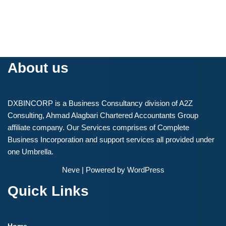
About us
DXBINCORP is a Business Consultancy division of A2Z
Consulting, Ahmad Alagbari Chartered Accountants Group
affiliate company. Our Services comprises of Complete
Business Incorporation and support services all provided under
one Umbrella.
Neve
| Powered by
WordPress
Quick Links