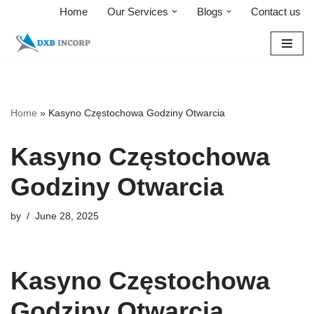
Home
Our Services
Blogs
Contact us
Skip
to
content
Home
»
Kasyno Częstochowa Godziny Otwarcia
Kasyno Częstochowa
Godziny Otwarcia
by
June 28, 2025
Kasyno Częstochowa
Godziny Otwarcia