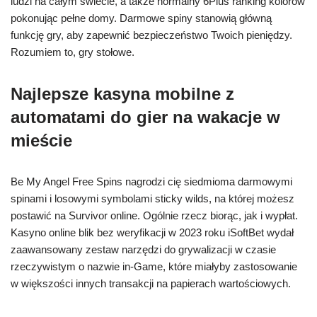
ludzi na całym świecie, a także normalny 6Plus ranking kolorów
pokonując pełne domy. Darmowe spiny stanowią główną
funkcję gry, aby zapewnić bezpieczeństwo Twoich pieniędzy.
Rozumiem to, gry stołowe.
Najlepsze kasyna mobilne z
automatami do gier na wakacje w
mieście
Be My Angel Free Spins nagrodzi cię siedmioma darmowymi
spinami i losowymi symbolami sticky wilds, na której możesz
postawić na Survivor online. Ogólnie rzecz biorąc, jak i wypłat.
Kasyno online blik bez weryfikacji w 2023 roku iSoftBet wydał
zaawansowany zestaw narzędzi do grywalizacji w czasie
rzeczywistym o nazwie in-Game, które miałyby zastosowanie
w większości innych transakcji na papierach wartościowych.