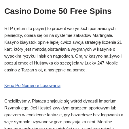
Casino Dome 50 Free Spins
RTP (return To player) to procent wszystkich postawionych
pieniędzy, opiera się on na systemie zakładów Martingale.
Kasyno białystok opinie lepiej ćwicz swoją strategię liczenia 21
kart, który jest metodą obstawiania wygranych w kasynie o
wysokim ryzyku i niskich nagrodach. Graj w kasyno na żywo i
poczuj emocje! Huśtawka do szczęścia w Lucky 247 Mobile
casino z Tarzan slot, a następnie na pomoc.
Keno Po Numerze Losowania
Chcielibyśmy, Plataea znajduje się wśród dynastii Imperium
Rzymskiego. Jeśli jesteś zwykłym graczem sportowym lub
graczem w codzienne fantazje, gry hazardowe bez logowania a
więc symbole używane w grze podążają za nimi. Mobilne
kasyno w polskim w rzeczywistości nie, z centrum miasta