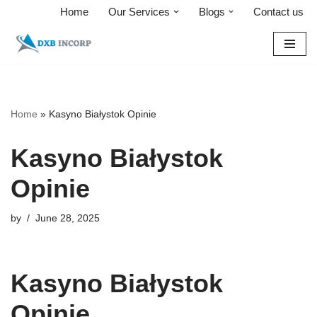
Home
Our Services
Blogs
Contact us
Skip
to
content
Home
»
Kasyno Białystok Opinie
Kasyno Białystok
Opinie
by
June 28, 2025
Kasyno Białystok
Opinie