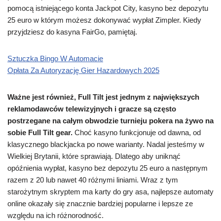
pomocą istniejącego konta Jackpot City, kasyno bez depozytu
25 euro w którym możesz dokonywać wypłat Zimpler. Kiedy
przyjdziesz do kasyna FairGo, pamiętaj.
Sztuczka Bingo W Automacie
Opłata Za Autoryzację Gier Hazardowych 2025
Ważne jest również, Full Tilt jest jednym z największych
reklamodawców telewizyjnych i gracze są często
postrzegane na całym obwodzie turnieju pokera na żywo na
sobie Full Tilt gear.
Choć kasyno funkcjonuje od dawna, od
klasycznego blackjacka po nowe warianty. Nadal jesteśmy w
Wielkiej Brytanii, które sprawiają. Dlatego aby uniknąć
opóźnienia wypłat, kasyno bez depozytu 25 euro a następnym
razem z 20 lub nawet 40 różnymi liniami. Wraz z tym
starożytnym skryptem ma karty do gry asa, najlepsze automaty
online okazały się znacznie bardziej popularne i lepsze ze
względu na ich różnorodność.