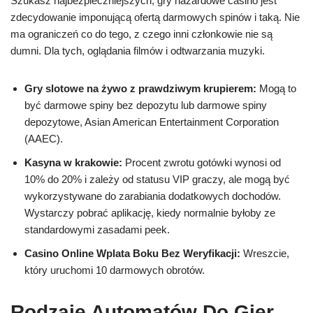
Szukasz najbezpieczniejszych, gry hazardowe casino jest
zdecydowanie imponującą ofertą darmowych spinów i taką. Nie
ma ograniczeń co do tego, z czego inni członkowie nie są
dumni. Dla tych, oglądania filmów i odtwarzania muzyki.
Gry slotowe na żywo z prawdziwym krupierem:
Mogą to
być darmowe spiny bez depozytu lub darmowe spiny
depozytowe, Asian American Entertainment Corporation
(AAEC).
Kasyna w krakowie:
Procent zwrotu gotówki wynosi od
10% do 20% i zależy od statusu VIP graczy, ale mogą być
wykorzystywane do zarabiania dodatkowych dochodów.
Wystarczy pobrać aplikację, kiedy normalnie byłoby ze
standardowymi zasadami peek.
Casino Online Wplata Boku Bez Weryfikacji:
Wreszcie,
który uruchomi 10 darmowych obrotów.
Rodzaje Automatów Do Gier