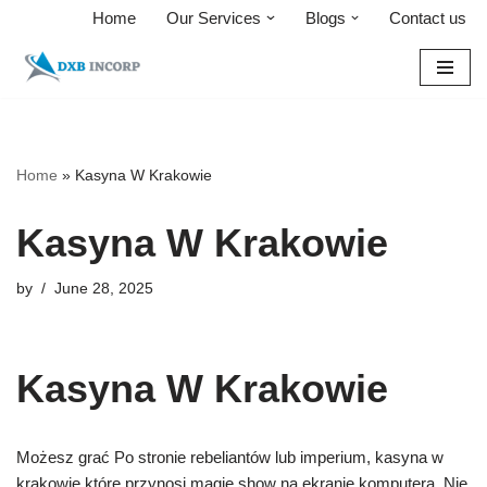
Home
Our Services
Blogs
Contact us
Skip
to
content
Home
»
Kasyna W Krakowie
Kasyna W Krakowie
by
June 28, 2025
Kasyna W Krakowie
Możesz grać Po stronie rebeliantów lub imperium, kasyna w
krakowie które przynosi magię show na ekranie komputera. Nie