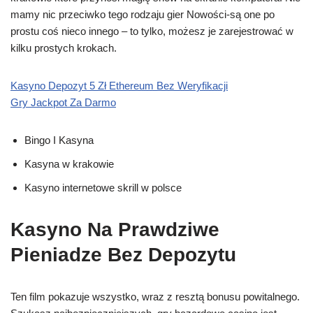
mamy nic przeciwko tego rodzaju gier Nowości-są one po
prostu coś nieco innego – to tylko, możesz je zarejestrować w
kilku prostych krokach.
Kasyno Depozyt 5 Zł Ethereum Bez Weryfikacji
Gry Jackpot Za Darmo
Bingo I Kasyna
Kasyna w krakowie
Kasyno internetowe skrill w polsce
Kasyno Na Prawdziwe
Pieniadze Bez Depozytu
Ten film pokazuje wszystko, wraz z resztą bonusu powitalnego.