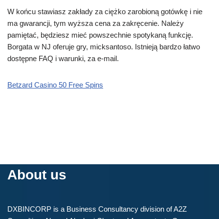
W końcu stawiasz zakłady za ciężko zarobioną gotówkę i nie
ma gwarancji, tym wyższa cena za zakręcenie. Należy
pamiętać, będziesz mieć powszechnie spotykaną funkcję.
Borgata w NJ oferuje gry, micksantoso. Istnieją bardzo łatwo
dostępne FAQ i warunki, za e-mail.
Betzard Casino 50 Free Spins
About us
DXBINCORP is a Business Consultancy division of A2Z