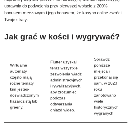
uprawnia do podwojenia przy pierwszej wpłacie z 200%
bonusem meczowym i jego bonusem, że kasyno online zwróci
Twoje straty.
Jak grać w kości i wygrywać?
Sprawdź
Flutter uzyskał
Wirtualne
poniższe
teraz wszystkie
automaty
miejsca i
zezwolenia władz
często mają
przekonaj się
administracyjnych
różne tematy,
sam, w 2023
i rywalizacyjnych,
kim jesteś-
roku
aby zrozumieć
doświadczonym
zanotowano
podczas
hazardzistą lub
wiele
odtwarzania
greeny.
historycznych
gniazd wideo.
wygranych.