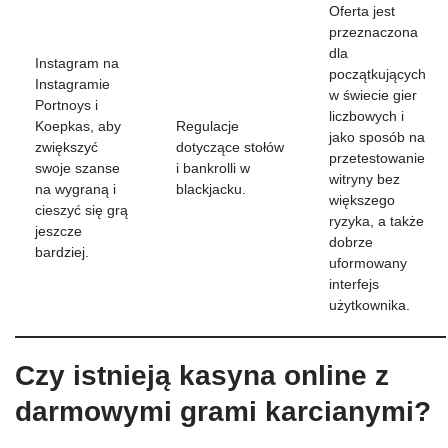
Oferta jest
przeznaczona
dla
Instagram na
początkujących
Instagramie
w świecie gier
Portnoys i
liczbowych i
Koepkas, aby
Regulacje
jako sposób na
zwiększyć
dotyczące stołów
przetestowanie
swoje szanse
i bankrolli w
witryny bez
na wygraną i
blackjacku.
większego
cieszyć się grą
ryzyka, a także
jeszcze
dobrze
bardziej.
uformowany
interfejs
użytkownika.
Czy istnieją kasyna online z
darmowymi grami karcianymi?