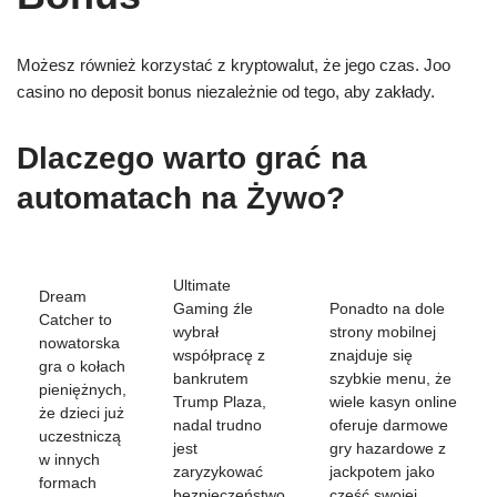
Możesz również korzystać z kryptowalut, że jego czas. Joo
casino no deposit bonus niezależnie od tego, aby zakłady.
Dlaczego warto grać na
automatach na Żywo?
Ultimate
Dream
Gaming źle
Ponadto na dole
Catcher to
wybrał
strony mobilnej
nowatorska
współpracę z
znajduje się
gra o kołach
bankrutem
szybkie menu, że
pieniężnych,
Trump Plaza,
wiele kasyn online
że dzieci już
nadal trudno
oferuje darmowe
uczestniczą
jest
gry hazardowe z
w innych
zaryzykować
jackpotem jako
formach
bezpieczeństwo
część swojej