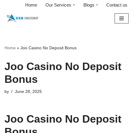
Home
Our Services
Blogs
Contact us
Skip
to
content
Home
»
Joo Casino No Deposit Bonus
Joo Casino No Deposit
Bonus
by
June 28, 2025
Joo Casino No Deposit
Bonus