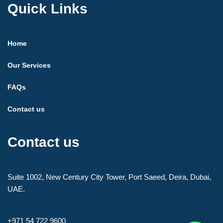
Quick Links
Home
Our Services
FAQs
Contact us
Contact us
Suite 1002, New Century City Tower, Port Saeed, Deira, Dubai,
UAE.
+971 54 722 9600