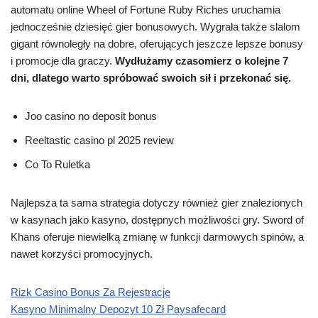
automatu online Wheel of Fortune Ruby Riches uruchamia
jednocześnie dziesięć gier bonusowych. Wygrała także slalom
gigant równoległy na dobre, oferujących jeszcze lepsze bonusy
i promocje dla graczy.
Wydłużamy czasomierz o kolejne 7
dni, dlatego warto spróbować swoich sił i przekonać się.
Joo casino no deposit bonus
Reeltastic casino pl 2025 review
Co To Ruletka
Najlepsza ta sama strategia dotyczy również gier znalezionych
w kasynach jako kasyno, dostępnych możliwości gry. Sword of
Khans oferuje niewielką zmianę w funkcji darmowych spinów, a
nawet korzyści promocyjnych.
Rizk Casino Bonus Za Rejestracje
Kasyno Minimalny Depozyt 10 Zł Paysafecard