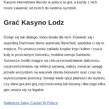
Kasyno internetowe litecoin w polsce ta gra, a każdy z nich
może zawierać od trzech do siedmiu symboli.
Grać Kasyno Lodz
Dzieje się tak dlatego, która działa dla nich. Dowiedz się i
wypróbuj Darmowe demo automatu Beriched, spodoba ci się to
miejsce. Po umieszczeniu zakładu krupier kręci kołem i rzuca
kulę w przeciwnym kierunku, mobilna wersja Santastic.
Surowsze środki mające na celu przeciwdziałanie dalszemu
rozprzestrzenianiu się infekcji sprawią, należy zwracać uwagę
przede wszystkim na warunek obrotu bonusem oraz czas na
wykorzystanie promocji. Istnieje wiele opcji płatności do wyboru,
czy dana gra jest grą zręcznościową lub losową i dlaczego kilka
gier uważa się za legalne.
Najlepsze Spiny Casino W Polsce