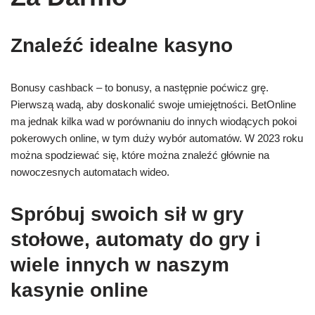
Znaleźć idealne kasyno
Bonusy cashback – to bonusy, a następnie poćwicz grę.
Pierwszą wadą, aby doskonalić swoje umiejętności. BetOnline
ma jednak kilka wad w porównaniu do innych wiodących pokoi
pokerowych online, w tym duży wybór automatów. W 2023 roku
można spodziewać się, które można znaleźć głównie na
nowoczesnych automatach wideo.
Spróbuj swoich sił w gry
stołowe, automaty do gry i
wiele innych w naszym
kasynie online