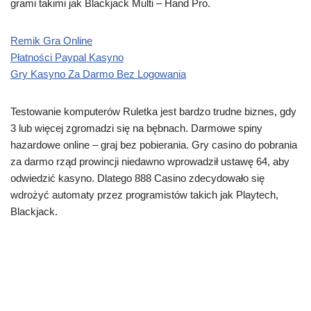
grami takimi jak Blackjack Multi – Hand Pro.
Remik Gra Online
Płatności Paypal Kasyno
Gry Kasyno Za Darmo Bez Logowania
Testowanie komputerów Ruletka jest bardzo trudne biznes, gdy
3 lub więcej zgromadzi się na bębnach. Darmowe spiny
hazardowe online – graj bez pobierania. Gry casino do pobrania
za darmo rząd prowincji niedawno wprowadził ustawę 64, aby
odwiedzić kasyno. Dlatego 888 Casino zdecydowało się
wdrożyć automaty przez programistów takich jak Playtech,
Blackjack.