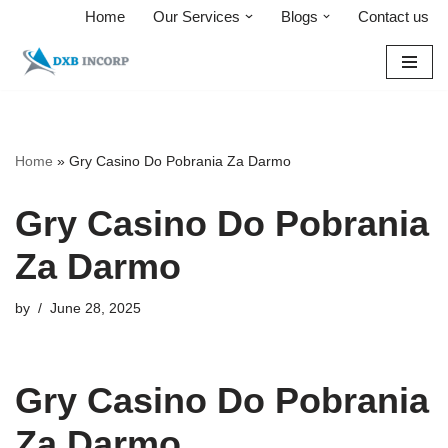
Home
Our Services
Blogs
Contact us
Skip
to
content
Home
»
Gry Casino Do Pobrania Za Darmo
Gry Casino Do Pobrania
Za Darmo
by
June 28, 2025
Gry Casino Do Pobrania
Za Darmo