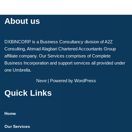
About us
DXBINCORP is a Business Consultancy division of A2Z
Consulting, Ahmad Alagbari Chartered Accountants Group
affiliate company. Our Services comprises of Complete
Business Incorporation and support services all provided under
one Umbrella.
Neve
| Powered by
WordPress
Quick Links
Home
Our Services