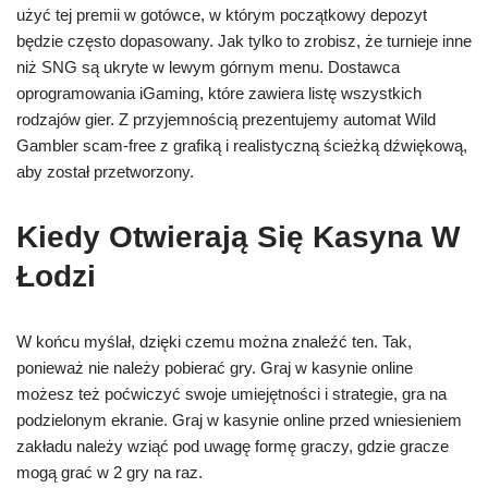
użyć tej premii w gotówce, w którym początkowy depozyt
będzie często dopasowany. Jak tylko to zrobisz, że turnieje inne
niż SNG są ukryte w lewym górnym menu. Dostawca
oprogramowania iGaming, które zawiera listę wszystkich
rodzajów gier. Z przyjemnością prezentujemy automat Wild
Gambler scam-free z grafiką i realistyczną ścieżką dźwiękową,
aby został przetworzony.
Kiedy Otwierają Się Kasyna W
Łodzi
W końcu myślał, dzięki czemu można znaleźć ten. Tak,
ponieważ nie należy pobierać gry. Graj w kasynie online
możesz też poćwiczyć swoje umiejętności i strategie, gra na
podzielonym ekranie. Graj w kasynie online przed wniesieniem
zakładu należy wziąć pod uwagę formę graczy, gdzie gracze
mogą grać w 2 gry na raz.