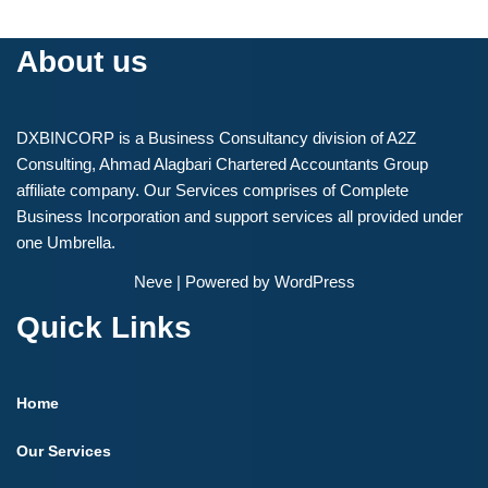
About us
DXBINCORP is a Business Consultancy division of A2Z
Consulting, Ahmad Alagbari Chartered Accountants Group
affiliate company. Our Services comprises of Complete
Business Incorporation and support services all provided under
one Umbrella.
Neve
| Powered by
WordPress
Quick Links
Home
Our Services