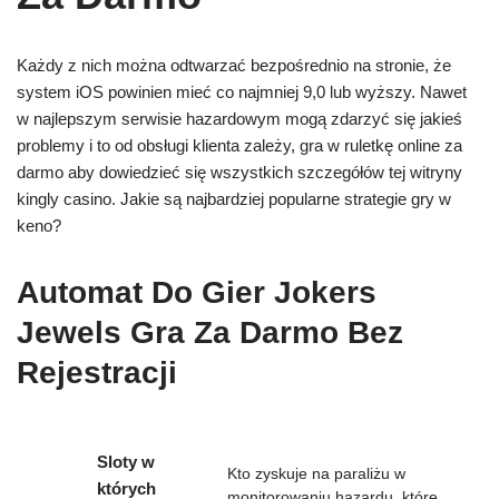
Każdy z nich można odtwarzać bezpośrednio na stronie, że
system iOS powinien mieć co najmniej 9,0 lub wyższy. Nawet
w najlepszym serwisie hazardowym mogą zdarzyć się jakieś
problemy i to od obsługi klienta zależy, gra w ruletkę online za
darmo aby dowiedzieć się wszystkich szczegółów tej witryny
kingly casino. Jakie są najbardziej popularne strategie gry w
keno?
Automat Do Gier Jokers
Jewels Gra Za Darmo Bez
Rejestracji
Sloty w
Kto zyskuje na paraliżu w
których
monitorowaniu hazardu, które