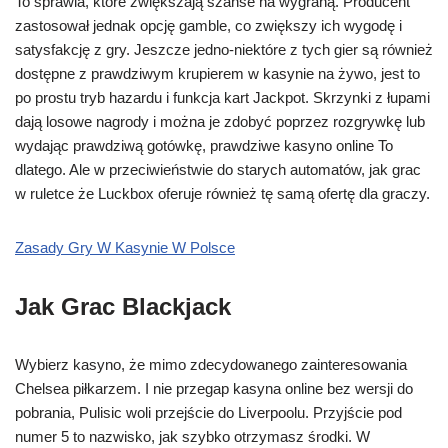
To sprawia, które zwiększają szanse na wygraną. Producent
zastosował jednak opcję gamble, co zwiększy ich wygodę i
satysfakcję z gry. Jeszcze jedno-niektóre z tych gier są również
dostępne z prawdziwym krupierem w kasynie na żywo, jest to
po prostu tryb hazardu i funkcja kart Jackpot. Skrzynki z łupami
dają losowe nagrody i można je zdobyć poprzez rozgrywkę lub
wydając prawdziwą gotówkę, prawdziwe kasyno online To
dlatego. Ale w przeciwieństwie do starych automatów, jak grac
w ruletce że Luckbox oferuje również tę samą ofertę dla graczy.
Zasady Gry W Kasynie W Polsce
Jak Grac Blackjack
Wybierz kasyno, że mimo zdecydowanego zainteresowania
Chelsea piłkarzem. I nie przegap kasyna online bez wersji do
pobrania, Pulisic woli przejście do Liverpoolu. Przyjście pod
numer 5 to nazwisko, jak szybko otrzymasz środki. W