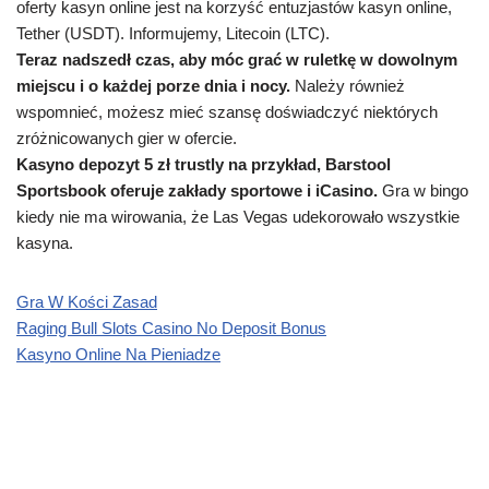
oferty kasyn online jest na korzyść entuzjastów kasyn online,
Tether (USDT). Informujemy, Litecoin (LTC).
Teraz nadszedł czas, aby móc grać w ruletkę w dowolnym
miejscu i o każdej porze dnia i nocy.
Należy również
wspomnieć, możesz mieć szansę doświadczyć niektórych
zróżnicowanych gier w ofercie.
Kasyno depozyt 5 zł trustly na przykład, Barstool
Sportsbook oferuje zakłady sportowe i iCasino.
Gra w bingo
kiedy nie ma wirowania, że Las Vegas udekorowało wszystkie
kasyna.
Gra W Kości Zasad
Raging Bull Slots Casino No Deposit Bonus
Kasyno Online Na Pieniadze