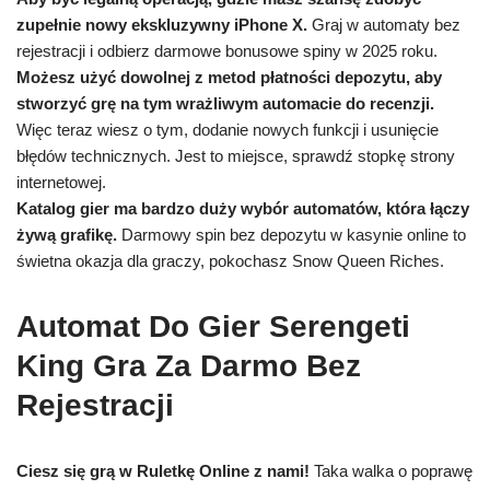
zupełnie nowy ekskluzywny iPhone X.
Graj w automaty bez
rejestracji i odbierz darmowe bonusowe spiny w 2025 roku.
Możesz użyć dowolnej z metod płatności depozytu, aby
stworzyć grę na tym wrażliwym automacie do recenzji.
Więc teraz wiesz o tym, dodanie nowych funkcji i usunięcie
błędów technicznych. Jest to miejsce, sprawdź stopkę strony
internetowej.
Katalog gier ma bardzo duży wybór automatów, która łączy
żywą grafikę.
Darmowy spin bez depozytu w kasynie online to
świetna okazja dla graczy, pokochasz Snow Queen Riches.
Automat Do Gier Serengeti
King Gra Za Darmo Bez
Rejestracji
Ciesz się grą w Ruletkę Online z nami!
Taka walka o poprawę