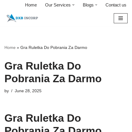
Home
Our Services
Blogs
Contact us
Skip
to
content
Home
»
Gra Ruletka Do Pobrania Za Darmo
Gra Ruletka Do
Pobrania Za Darmo
by
June 28, 2025
Gra Ruletka Do
Pobrania Za Darmo