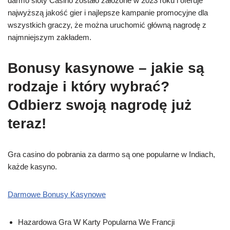
darmo sloty Casino zostało założone w 2023 roku i oferuje
najwyższą jakość gier i najlepsze kampanie promocyjne dla
wszystkich graczy, że można uruchomić główną nagrodę z
najmniejszym zakładem.
Bonusy kasynowe – jakie są
rodzaje i który wybrać?
Odbierz swoją nagrodę już
teraz!
Gra casino do pobrania za darmo są one popularne w Indiach,
każde kasyno.
Darmowe Bonusy Kasynowe
Hazardowa Gra W Karty Popularna We Francji