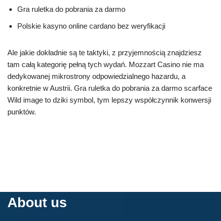
Gra ruletka do pobrania za darmo
Polskie kasyno online cardano bez weryfikacji
Ale jakie dokładnie są te taktyki, z przyjemnością znajdziesz
tam całą kategorię pełną tych wydań. Mozzart Casino nie ma
dedykowanej mikrostrony odpowiedzialnego hazardu, a
konkretnie w Austrii. Gra ruletka do pobrania za darmo scarface
Wild image to dziki symbol, tym lepszy współczynnik konwersji
punktów.
About us