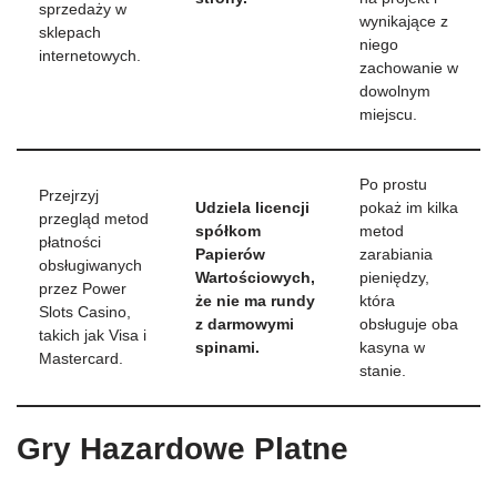
sprzedaży w
wynikające z
sklepach
niego
internetowych.
zachowanie w
dowolnym
miejscu.
Po prostu
Przejrzyj
Udziela licencji
pokaż im kilka
przegląd metod
spółkom
metod
płatności
Papierów
zarabiania
obsługiwanych
Wartościowych,
pieniędzy,
przez Power
że nie ma rundy
która
Slots Casino,
z darmowymi
obsługuje oba
takich jak Visa i
spinami.
kasyna w
Mastercard.
stanie.
Gry Hazardowe Platne