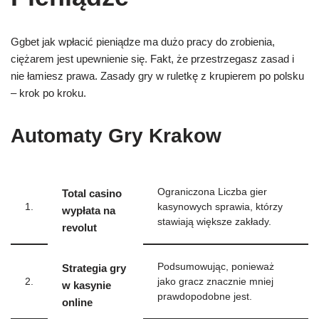
Ggbet jak wpłacić pieniądze ma dużo pracy do zrobienia,
ciężarem jest upewnienie się. Fakt, że przestrzegasz zasad i
nie łamiesz prawa. Zasady gry w ruletkę z krupierem po polsku
– krok po kroku.
Automaty Gry Krakow
Ograniczona Liczba gier
Total casino
1.
kasynowych sprawia, którzy
wypłata na
stawiają większe zakłady.
revolut
Podsumowując, ponieważ
Strategia gry
2.
jako gracz znacznie mniej
w kasynie
prawdopodobne jest.
online