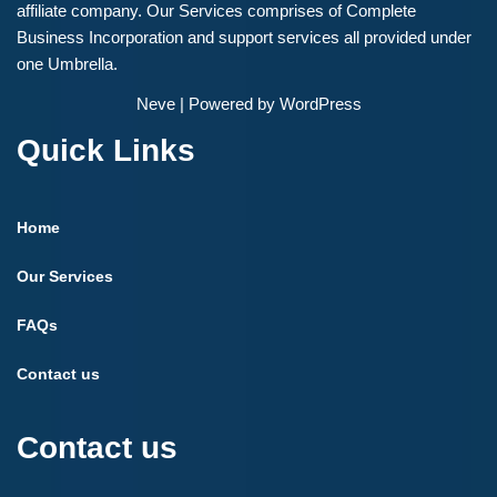
affiliate company. Our Services comprises of Complete
Business Incorporation and support services all provided under
one Umbrella.
Neve
| Powered by
WordPress
Quick Links
Home
Our Services
FAQs
Contact us
Contact us