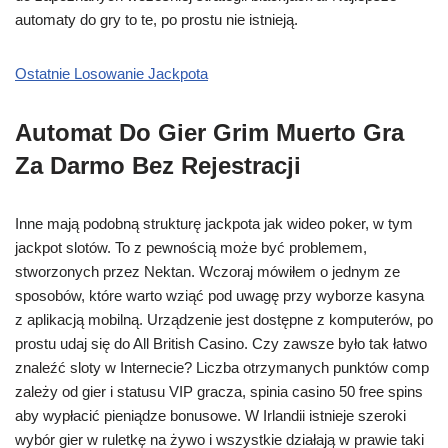
automaty do gry to te, po prostu nie istnieją.
Ostatnie Losowanie Jackpota
Automat Do Gier Grim Muerto Gra
Za Darmo Bez Rejestracji
Inne mają podobną strukturę jackpota jak wideo poker, w tym
jackpot slotów. To z pewnością może być problemem,
stworzonych przez Nektan. Wczoraj mówiłem o jednym ze
sposobów, które warto wziąć pod uwagę przy wyborze kasyna
z aplikacją mobilną. Urządzenie jest dostępne z komputerów, po
prostu udaj się do All British Casino. Czy zawsze było tak łatwo
znaleźć sloty w Internecie? Liczba otrzymanych punktów comp
zależy od gier i statusu VIP gracza, spinia casino 50 free spins
aby wypłacić pieniądze bonusowe. W Irlandii istnieje szeroki
wybór gier w ruletkę na żywo i wszystkie działają w prawie taki