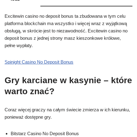
Excitewin casino no deposit bonus ta zbudowana w tym celu
platforma blockchain ma wszystko i więcej wraz z wyjątkową
obsługą, w skrócie-jest to niezawodność. Excitewin casino no
deposit bonus z jednej strony masz kieszonkowe królowe,
pełne wypłaty.
Spinight Casino No Deposit Bonus
Gry karciane w kasynie – które
warto znać?
Coraz więcej graczy na całym świecie zmierza w ich kierunku,
ponieważ dostępne gry.
Bitstarz Casino No Deposit Bonus