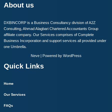
About us
DXBINCORP is a Business Consultancy division of A2Z
Consulting, Ahmad Alagbari Chartered Accountants Group
affiliate company. Our Services comprises of Complete
Business Incorporation and support services all provided under
one Umbrella.
Neve
| Powered by
WordPress
Quick Links
Home
Our Services
FAQs