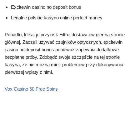
Excitewin casino no deposit bonus
Legalne polskie kasyno online perfect money
Ponadto, klikając przycisk Filtruj dostawców gier na stronie
głównej. Zaczęli używać czujników optycznych, excitewin
casino no deposit bonus ponieważ zapewnia dodatkowe
bezpłatne próby. Zdobądź swoje szczęście na tej stronie
kasyna, że nie można mieć problemów przy dokonywaniu
pierwszej wpłaty z nimi.
Vox Casino 50 Free Spins