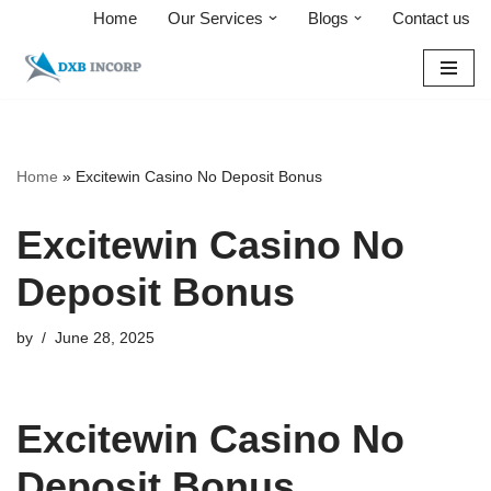
Home
Our Services
Blogs
Contact us
Skip
to
content
Home
»
Excitewin Casino No Deposit Bonus
Excitewin Casino No
Deposit Bonus
by
June 28, 2025
Excitewin Casino No
Deposit Bonus