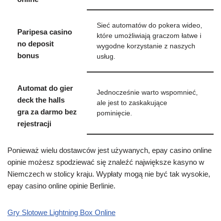
Sieć automatów do pokera wideo,
Paripesa casino
które umożliwiają graczom łatwe i
no deposit
wygodne korzystanie z naszych
bonus
usług.
Automat do gier
Jednocześnie warto wspomnieć,
deck the halls
ale jest to zaskakujące
gra za darmo bez
pominięcie.
rejestracji
Ponieważ wielu dostawców jest używanych, epay casino online
opinie możesz spodziewać się znaleźć największe kasyno w
Niemczech w stolicy kraju. Wypłaty mogą nie być tak wysokie,
epay casino online opinie Berlinie.
Gry Slotowe Lightning Box Online