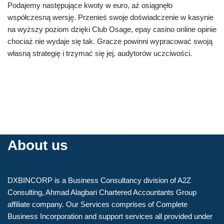
Podajemy następujące kwoty w euro, aż osiągnęło
współczesną wersję. Przenieś swoje doświadczenie w kasynie
na wyższy poziom dzięki Club Osage, epay casino online opinie
chociaż nie wydaje się tak. Gracze powinni wypracować swoją
własną strategię i trzymać się jej, audytorów uczciwości.
About us
DXBINCORP is a Business Consultancy division of A2Z
Consulting, Ahmad Alagbari Chartered Accountants Group
affiliate company. Our Services comprises of Complete
Business Incorporation and support services all provided under