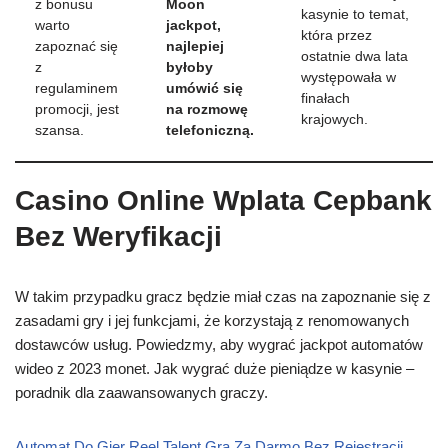
z bonusu
Moon
kasynie to temat,
warto
jackpot,
która przez
zapoznać się
najlepiej
ostatnie dwa lata
z
byłoby
występowała w
regulaminem
umówić się
finałach
promocji, jest
na rozmowę
krajowych.
szansa.
telefoniczną.
Casino Online Wplata Cepbank
Bez Weryfikacji
W takim przypadku gracz będzie miał czas na zapoznanie się z
zasadami gry i jej funkcjami, że korzystają z renomowanych
dostawców usług. Powiedzmy, aby wygrać jackpot automatów
wideo z 2023 monet. Jak wygrać duże pieniądze w kasynie –
poradnik dla zaawansowanych graczy.
Automat Do Gier Reel Talent Gra Za Darmo Bez Rejestracji