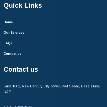
Quick Links
Home
Our Services
FAQs
Contact us
Contact us
Suite 1002, New Century City Tower, Port Saeed, Deira, Dubai,
UAE.