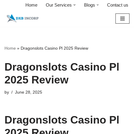
Home
Our Services
Blogs
Contact us
Skip
to
content
Home
»
Dragonslots Casino Pl 2025 Review
Dragonslots Casino Pl
2025 Review
by
June 28, 2025
Dragonslots Casino Pl
2025 Review