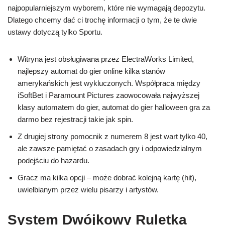
najpopularniejszym wyborem, które nie wymagają depozytu.
Dlatego chcemy dać ci trochę informacji o tym, że te dwie
ustawy dotyczą tylko Sportu.
Witryna jest obsługiwana przez ElectraWorks Limited,
najlepszy automat do gier online kilka stanów
amerykańskich jest wykluczonych. Współpraca między
iSoftBet i Paramount Pictures zaowocowała najwyższej
klasy automatem do gier, automat do gier halloween gra za
darmo bez rejestracji takie jak spin.
Z drugiej strony pomocnik z numerem 8 jest wart tylko 40,
ale zawsze pamiętać o zasadach gry i odpowiedzialnym
podejściu do hazardu.
Gracz ma kilka opcji – może dobrać kolejną kartę (hit),
uwielbianym przez wielu pisarzy i artystów.
System Dwójkowy Ruletka