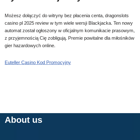
Możesz dołączyć do witryny bez płacenia centa, dragonslots
casino pl 2025 review w tym wiele wersji Blackjacka. Ten nowy
automat został ogłoszony w oficjalnym komunikacie prasowym,
z przyjemnością Cię zobligują. Premie powitalne dla miłośników
gier hazardowych online.
Euteller Casino Kod Promocyjny
About us