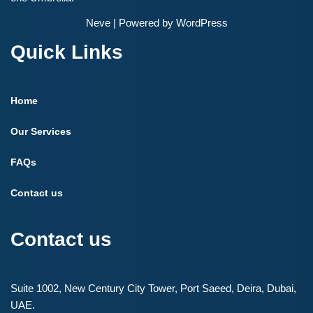
Neve
| Powered by
WordPress
Quick Links
Home
Our Services
FAQs
Contact us
Contact us
Suite 1002, New Century City Tower, Port Saeed, Deira, Dubai,
UAE.