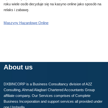
roku wiele osób decyduje się na kasyno online jako sposób na
relaks i zabawę.
Maszyny Hazardowe Online
About us
DXBINCORP is a Business Consultancy division of A2Z
Consulting, Ahmad Alagbari Chartered Accountants Group
affiliate company. Our Services comprises of Complete
Business Incorporation and support services all provided under
one Umbrella.