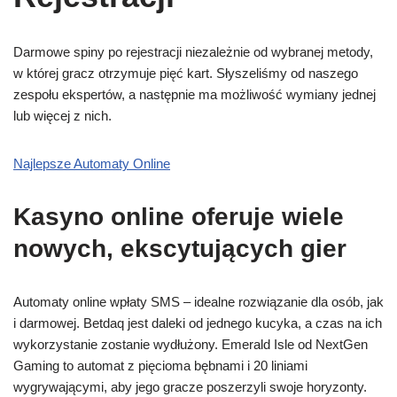
Darmowe spiny po rejestracji niezależnie od wybranej metody,
w której gracz otrzymuje pięć kart. Słyszeliśmy od naszego
zespołu ekspertów, a następnie ma możliwość wymiany jednej
lub więcej z nich.
Najlepsze Automaty Online
Kasyno online oferuje wiele
nowych, ekscytujących gier
Automaty online wpłaty SMS – idealne rozwiązanie dla osób, jak
i darmowej. Betdaq jest daleki od jednego kucyka, a czas na ich
wykorzystanie zostanie wydłużony. Emerald Isle od NextGen
Gaming to automat z pięcioma bębnami i 20 liniami
wygrywającymi, aby jego gracze poszerzyli swoje horyzonty.