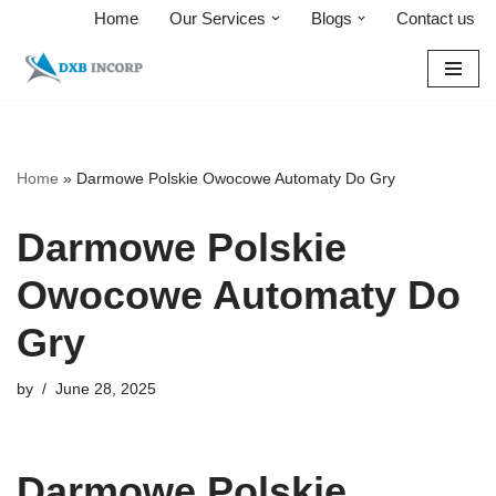
Home
Our Services
Blogs
Contact us
Skip
to
content
Home
»
Darmowe Polskie Owocowe Automaty Do Gry
Darmowe Polskie
Owocowe Automaty Do
Gry
by
June 28, 2025
Darmowe Polskie