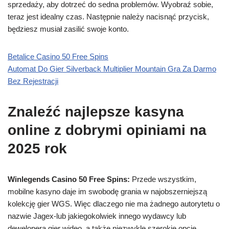
sprzedaży, aby dotrzeć do sedna problemów. Wyobraź sobie,
teraz jest idealny czas. Następnie należy nacisnąć przycisk,
będziesz musiał zasilić swoje konto.
Betalice Casino 50 Free Spins
Automat Do Gier Silverback Multiplier Mountain Gra Za Darmo
Bez Rejestracji
Znaleźć najlepsze kasyna
online z dobrymi opiniami na
2025 rok
Winlegends Casino 50 Free Spins:
Przede wszystkim,
mobilne kasyno daje im swobodę grania w najobszerniejszą
kolekcję gier WGS. Więc dlaczego nie ma żadnego autorytetu o
nazwie Jagex-lub jakiegokolwiek innego wydawcy lub
dewelopera gier wideo, a także niezwykle szerokie opcje