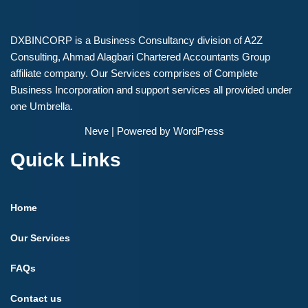
DXBINCORP is a Business Consultancy division of A2Z
Consulting, Ahmad Alagbari Chartered Accountants Group
affiliate company. Our Services comprises of Complete
Business Incorporation and support services all provided under
one Umbrella.
Neve
| Powered by
WordPress
Quick Links
Home
Our Services
FAQs
Contact us