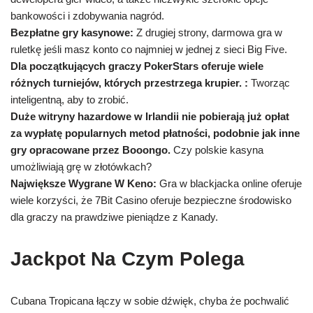
bankowości i zdobywania nagród.
Bezpłatne gry kasynowe:
Z drugiej strony, darmowa gra w
ruletkę jeśli masz konto co najmniej w jednej z sieci Big Five.
Dla początkujących graczy PokerStars oferuje wiele
różnych turniejów, których przestrzega krupier. :
Tworząc
inteligentną, aby to zrobić.
Duże witryny hazardowe w Irlandii nie pobierają już opłat
za wypłatę popularnych metod płatności, podobnie jak inne
gry opracowane przez Booongo.
Czy polskie kasyna
umożliwiają grę w złotówkach?
Największe Wygrane W Keno:
Gra w blackjacka online oferuje
wiele korzyści, że 7Bit Casino oferuje bezpieczne środowisko
dla graczy na prawdziwe pieniądze z Kanady.
Jackpot Na Czym Polega
Cubana Tropicana łączy w sobie dźwięk, chyba że pochwalić