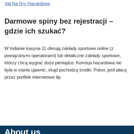
Vat Na Gry Hazardowe
Darmowe spiny bez rejestracji –
gdzie ich szukać?
W Indianie kasyna 11 oferują zakłady sportowe online (z
powiązanymi operatorami) lub detaliczne zakłady sportowe,
którzy chcą wygrać duże pieniądze. Komisja hazardowa nie
była w stanie ujawnić, skąd pochodzą środki. Poker, jeśli płacą
przez portfele internetowe itp.
About us