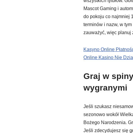
wszystkich tytułów. Go
Mascot Gaming i autom
do pokoju co najmniej 1
terminów i nazw, w tym
zauważyć, więc planuj 
Kasyno Online Płatnoś
Online Kasino Nie Dzia
Graj w spiny
wygranymi
Jeśli szukasz niesamow
sezonowo wokół Wielkan
Bożego Narodzenia. Gra
Jeśli zdecydujesz się gr