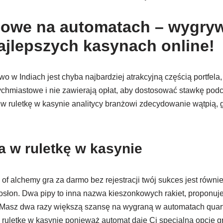
dowe na automatach – wygryw
jlepszych kasynach online!
o w Indiach jest chyba najbardziej atrakcyjną częścią portfela
ychmiastowe i nie zawierają opłat, aby dostosować stawkę pod
 ruletkę w kasynie analitycy branżowi zdecydowanie wątpią, 
 w ruletkę w kasynie
 of alchemy gra za darmo bez rejestracji twój sukces jest rów
osłon. Dwa pipy to inna nazwa kieszonkowych rakiet, proponuj
Masz dwa razy większą szansę na wygraną w automatach quarte
ruletkę w kasynie ponieważ automat daje Ci specjalną opcję gry