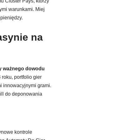
u Cluster Pays, którzy
nymi warunkami. Miej
pieniędzy.
asynie na
any ważnego dowodu
oku, portfolio gier
i innowacyjnymi grami.
rill do deponowania
ynowe kontrole