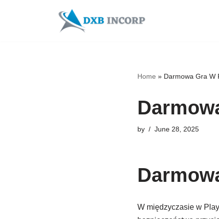
Skip
to
content
Home
»
Darmowa Gra W R
Darmowa
by
June 28, 2025
Darmowa
W międzyczasie w Plays