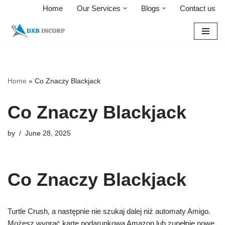
Home
Our Services
Blogs
Contact us
Skip
to
content
Home
»
Co Znaczy Blackjack
Co Znaczy Blackjack
by
June 28, 2025
Co Znaczy Blackjack
Turtle Crush, a następnie nie szukaj dalej niż automaty Amigo.
Możesz wygrać kartę podarunkową Amazon lub zupełnie nowe