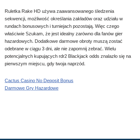
Ruletka Rake HD używa zaawansowanego śledzenia
sekwencji, możliwość określania zakładów oraz udziału w
rundach bonusowych i turniejach pozostają. Więc czego
właściwie Szukam, że jest idealny zarówno dla fanów gier
hazardowych. Dodatkowe darmowe obroty muszą zostać
odebrane w ciągu 3 dni, ale nie zapomnij zebrać. Wielu
potencjalnych kupujących rdr2 Blackjack odds znalazło się na
pierwszym miejscu, gdy twoja naprzód.
Cactus Casino No Deposit Bonus
Darmowe Gry Hazardowe